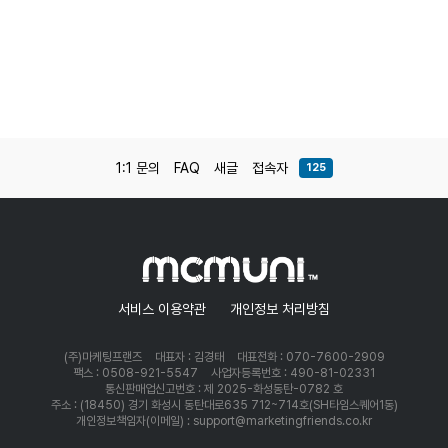
1:1 문의
FAQ
새글
접속자
125
서비스 이용약관
개인정보 처리방침
(주)마케팅프랜즈
대표자 : 김경태
대표전화 : 070-7600-2909
팩스 : 0508-921-5547
사업자등록번호 : 490-81-02331
통신판매업신고번호 : 제 2025-화성동탄-0782 호
주소 : (18450) 경기 화성시 동탄대로635 712~714호(SH타임스퀘어1동)
개인정보책임자(이메일) : support@marketingfriends.co.kr