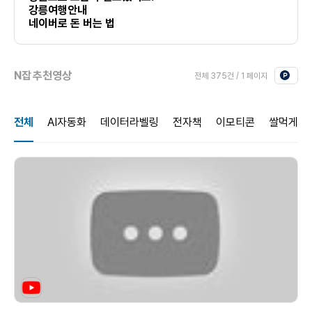
강릉여행안내
네이버로 돈 버는 법
N잡 추천영상
전체 375건 / 1 페이지
전체
AI자동화
데이터라벨링
전자책
이모티콘
쌀먹게임