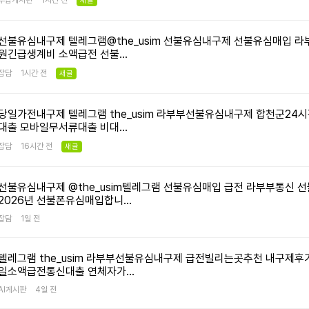
투잡게시판
1시간 전
새글
선불유심내구제 텔레그램@the_usim 선불유심내구제 선불유심매입 
원긴급생계비 소액급전 선불…
잡담
1시간 전
새글
당일가전내구제 텔레그램 the_usim 라부부선불유심내구제 합천군2
대출 모바일무서류대출 비대…
잡담
16시간 전
새글
선불유심내구제 @the_usim텔레그램 선불유심매입 급전 라부부통신 
2026년 선불폰유심매입합니…
잡담
1일 전
텔레그램 the_usim 라부부선불유심내구제 급전빌리는곳추천 내구제
일소액급전통신대출 연체자가…
AI게시판
4일 전
치
종합위탁 쇼핑몰 리스트
식품위탁 쇼핑몰 리스트
cpa헤븐