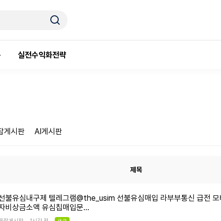
룸
실전수익화전략
잡게시판
AI게시판
제목
선불유심내구제 텔레그램@the_usim 선불유심매입 라부부통신 급전 
자비상금소액 유심칩매입문…