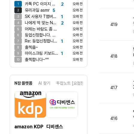
카톡 PC 이미지 안보내지나요?
2
오래 전
1
유리과일 asmr
5
오래 전
2
SK 사용자 T맴버십에서 스타벅스쿠폰 받으셔요
1
오래 전
3
나에게 딱 맞는 N잡은?
2
오래 전
4
419
어제는 바람도 좀 불고 괜찮더만 오늘은 어마어마하게 덥네요 ㅋ
오래 전
5
등업신청합니다. 게시글 댓글쓰기 완료했습니다.
오래 전
6
Re: 등업신청합니다. 게시글 댓글쓰기 완료했습니다.
1
오래 전
7
출첵욥~
오래 전
8
아이스크림 키보드 만들어봤어요!
1
오래 전
9
418
출첵합니다~^^
오래 전
10
N잡 플랫폼
AI 찾기
투잡노트 [요점정리]
417
416
amazon KDP
디비센스
아동/완구위탁 쇼핑몰 리스트
디비리