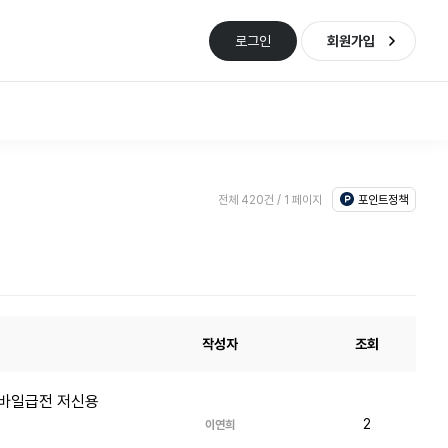
로그인
회원가입
포인트정책
전체 420건 / 1 페이지
작성자
조회
모바일급전 저신용
2
이연희