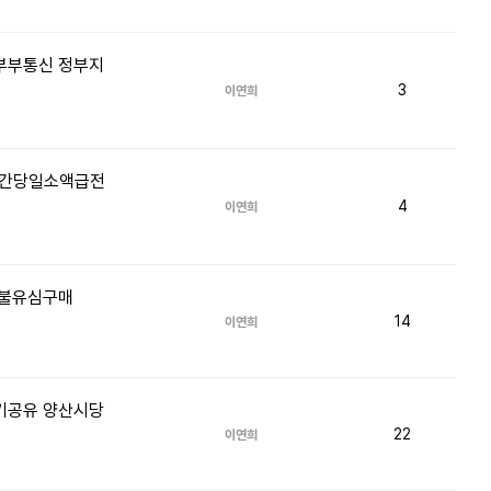
라부부통신 정부지
3
이연희
4시간당일소액급전
4
이연희
선불유심구매
14
이연희
후기공유 양산시당
22
이연희
애드픽
리플알바
애디플