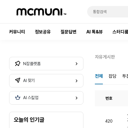
커뮤니티
정보공유
질문답변
AI 톡&뷰
스터디
자유게시판
N잡 플랫폼
전체
잡담
투
AI 찾기
AI 스킬업
번호
오늘의 인기글
420