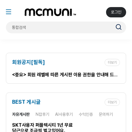
로그인
회원공지[필독]
더보기
<중요> 회원 레벨에 따른 게시판 이용 권한을 안내해 드립니다.
BEST 게시글
더보기
자유게시판
N잡후기
AI사용후기
수익인증
문의하기
SKT사용자 퍼플렉시티 1년 무료
당근으로 조금씩 벌고있어요.