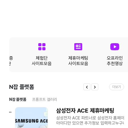
체험단
제휴마케팅
오프라인
사이트모음
사이트모음
추천영상
N잡 플랫폼
더보기
N잡 플랫폼
프롬프트 갤러리
올리브영 쇼핑 큐레이터(Olive Young Shopping Curator)
삼성전자 ACE 제휴마케팅
삼성전자 ACE 파트너로 삼성전자 홈페이지
아이디만 있으면 추가정보 입력하고누구나