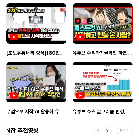
자세한 내용은 링크를 확인하세요삼성전자
성장 이미지 더 싸게 여행하고, 더 많은
수익을 나눠 드리고 싶어요.파트너
ACE <= 클릭
수익을 낼 수 있어요 세시간전에서만
신청링크 <= 클릭몽키트래블 마케팅
제공하는 쿠폰이나 프로모션을 통해 여행과
파트너가 되면 좋은 점1. 첫 콘텐츠 발행 보상
수익에 도움을 드려요세시간전
포인트 제공​2. 여행 지원금 제공3. 월간
사용법Step1제휴링크를 만들어요!
최우수 활동 파트너 보상 제공4. 몽키트래블
제휴사이트 상품페이지에서 상품
직영 투어 무료 제공5. 우수 파트너 대상 여행
링크를복사한 뒤 세시간전 스튜디오에
팸트립 제공​6. 몽키트래블 온/오프라인 행사
/creator
붙여넣으면제휴링크를 만들 수 있어요사용법
시 우선 참여 기회 제공​7. 연말 파트너의 밤
/planshop/getPlanShopDetail.do?
이미지 첫번째Step2제휴링크를 홍보해요!
행사 및 시상식 초대8. 파트너 전용 할인 쿠폰
_source올리브영
[초보유튜버의 정석]180만명이 시청한 유튜브 시작의 정석 몰아보기 | 유튜브 훈련소 베스트 콜렉션
유튜브 수익화? 클릭만 하면 끝! 상품 영상 자동 생성하는 법 패스트컷AI 상품 리뷰 영상 만들기 총정리
만든 제휴링크를 본인의 SNS 콘텐츠본문
제공9. 그 밖에 다양한 혜택 지원수익 창출
내용에 삽입하세요사용법 이미지
방법STEP 1파트너 신청STEP 2파트너 승인
두번째자세한내용은 세시간전 크리에이터 <-
및 제휴 링크 생성​STEP 3자신의 SNS
를 참고해주세요.
채널에 여행 콘텐츠와 함께 제휴 링크 업로드​
lanshop/getPlanShopDetail.do?
ut/creator네이버
STEP 4방문자가 링크를 클릭한 뒤 예약 후
ource
이용 완료​STEP 5여행 완료 후 수익 정산※
about/creator
2025년 8월까지 진행되는 제휴 마케팅 베타
프로그램이며, 이후 정식 프로그램 오픈 시
자동 연장돼요.※ 인플루언서가 아니어도
누구나 몽키트래블 마케팅 파트너가 되실 수
있어요.※ 태국, 베트남, 대만, 필리핀, 괌,
부업으로 시작 AI 활용해 유튜브 수익 채널만 9개 만든 50세 직장인
유튜브 쇼츠 알고리즘 변경, 99%가 모르는 진짜 본질을 ChatGPT로 찾아봤습니다.
사이판 여행을 좋아하시는 분이라면 더욱
환영해요.※ 참가 신청 후 1일 이내 승인 후
바로 활동하실 수 있어요.Q.수익은 얼마나
N잡 추천영상
더보기
지급 되나요?A.상품 종류와 가격에 상관없이
결제된 금액에 기본 3% 제공되며, 우수 활동