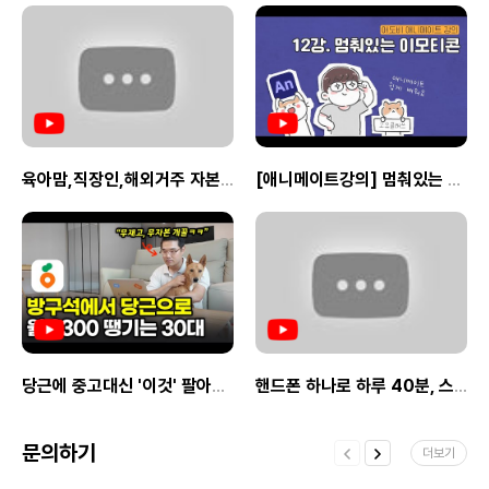
파트너는 활동 실적에 따라 상향 될 수
있어요.Q.수익이 적용되는 대상 상품의
범위는 어떻게 되나요?A.항공 포함 패키지
상품을 제외한 몽키트래블에서 서비스하는
모든 국가의 상품이 대상이에요.Q.수익 산정
기준은 어떻게 되나요?A. 링크를 클릭한 후
몽키트래블 사이트에서 7일 이내 예약 및
결제하고 이용 완료된 예약 건으로
산정됩니다.Q.수익은 어떻게 정산 받을 수
육아맘,직장인,해외거주 자본금 없이【하루 10분이면】할 수 있는 블루오션 꿀 부업
[애니메이트강의] 멈춰있는 이모티콘 만들기
있나요?A. 월간 정산 확정 후 익월 25일
이내에 원천세 공제된 금액을 계좌로 송금해
드려요. (수익 정산을 위해 신분증과 본인
명의의 국내 계좌 정보 필수 제출)정산 금액이
10만 원 미만인 경우 익월로 이월 되며
원하시는 경우 몽키트래블 포인트로 적립
받을 수 있어요.Q.우수 활동파트너는 어떻게
선정되나요?A. 몽키트래블 상품 홍보 활동에
적극적으로 참여하고 누적된 수익을 통해
판단하여 선정되어요. 자세한 기준은 추후
당근에 중고대신 '이것' 팔아서 월 순수익 2300만원 버는 30대 사장님
핸드폰 하나로 하루 40분, 스레드에 글써서 월 300 버는 30대 (직장인 부업, 초보 가능)
공지해 드릴게요.Q.여행 지원 포인트, 무료
투어 지원 등의 혜택은 어떻게 제공받을 수
있나요?A. 각종 혜택 이용 방법은 파트너가
문의하기
되신 후 파트너 활동 가이드 문서에서 확인해
더보기
보실 수 있어요.Q.그 밖에 주의 사항 있나요?