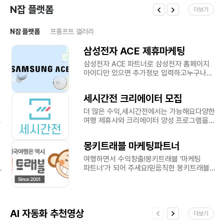
N잡 플랫폼
더보기
N잡 플랫폼
프롬프트 갤러리
삼성전자 ACE 제휴마케팅
삼성전자 ACE 파트너로 삼성전자 홈페이지
아이디만 있으면 추가정보 입력하고누구나
파트너로 활동할 수 있습니다.삼성전자 ACE
<= 클릭ACE 활동 베네핏적립
세시간전 크리에이터 모집
혜택판매금액의 3%수수료 지급ACE의
홍보로 제품이 판매되면 3% 수수료가
더 많은 수익,세시간전에서는 가능해요다양한
적립되어입력한 계좌를 통해 지급됩니다.추가
여행 제휴사와 크리에이터 양성 프로그램을
혜택+α 수수료 프로모션 운영내부 정책에
통해누구나 쉽고 빠르게 고수익 크리에이터가
따라 비정기적으로3% 이외의 추가 수수료
될 수 있도록 도와드려요세시간전 크리에이터
몽키트래블 마케팅파트너
혜택을 제공합니다.ACE 활동 방법가입부터
<- 클릭왜 세시간전 인가요? 다양한
활동까지 손쉬운 ACE, 지금 삼성전자
제휴링크를 한번에 만들고 관리할 수 있어요
여행하면서 수익창출!몽키트래블 ‘마케팅
사업자몰과 함께하세요.삼성 계정만
10개 이상의 제휴링크를 만들고 최대 10%의
파트너’가 되어 주세요!믿음직한 몽키트래블
있다면추가 정보를 입력하고ACE 가입
높은 수수료와 링크별 판매 관리를 손쉽게 할
상품을 추천해 주시면 수익이 생겨요.큰
완료삼성전자 사업자몰 제품의광고 링크나
수 있어요 제휴 링크 관리 이미지 세시간전
비용의 광고 없이 입소문 위주로 지금까지
배너를 만든 후원하는 채널에 업로드나의
고수익 크리에이터로 성장할 수 있게
꾸준히 성장해온 몽키트래블!이제 한걸음 더
홍보로 판매되면판매된 금액의 3+α%수익
도와드릴게요 주기적인 웨비나와 강의 제공을
나아가기 위해 함께 성장할 마케팅 파트너를
창출3% 이외의 추가 수수료는내부 정책에
통해 처음 시작하신분들도 고수익
AI 자동화 추천영상
모집합니다.몽키트래블을 추천해 주시는
더보기
따라 일정 및 조건이 달라질 수 있습니다.
크리에이터가 되실 수 있어요 크리에이터
고객님, 크리에이터, 인플루언서 여러분께