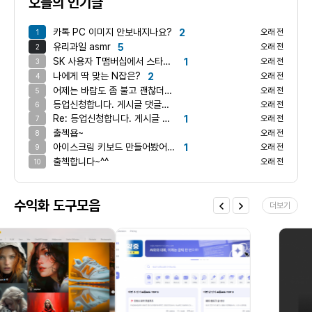
오늘의 인기글
카톡 PC 이미지 안보내지나요?
2
오래 전
1
유리과일 asmr
5
오래 전
2
SK 사용자 T맴버십에서 스타벅스쿠폰 받으셔요
1
오래 전
3
나에게 딱 맞는 N잡은?
2
오래 전
4
어제는 바람도 좀 불고 괜찮더만 오늘은 어마어마하게 덥네요 ㅋ
오래 전
5
등업신청합니다. 게시글 댓글쓰기 완료했습니다.
오래 전
6
Re: 등업신청합니다. 게시글 댓글쓰기 완료했습니다.
1
오래 전
7
출첵욥~
오래 전
8
아이스크림 키보드 만들어봤어요!
1
오래 전
9
출첵합니다~^^
오래 전
10
수익화 도구모음
더보기