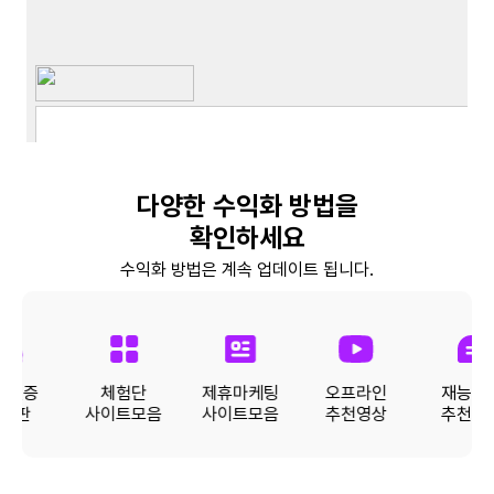
색
팁(예정) - 꾸준한 포스팅을 위한 루틴 만들기
실전
- 블로그 점검 체크리스트 제공 - 저품질
블로그 방지 팁 LEVEL 10. 수익화 완전 정복!
너
(예정) - 애드포스트 등록과 승인 조건 - 광고
수익 구조 분석 - 실제 수익 사례 소개 및 실전
색
팁
실전
너
다양한 수익화 방법을
실전
확인하세요
수익화 방법은 계속 업데이트 됩니다.
실전
익인증
체험단
제휴마케팅
오프라인
재능거
게시판
사이트모음
사이트모음
추천영상
추천영