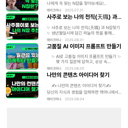
활용 STEP 1 - 블로그를 꾸미는 기술 LEVEL
나에게 꼭 맞는 N잡을 찾아보세요!
3. 스킨과 레이아웃 커스터마이징 - 인기
window.addEventListener('message',
메이크머니
2025.07.31
개
상
있는 스킨 추천 및 적용 - HTML 없이 꾸미는
function(event) { // 메시지가 내가 만든
사주로 보는 나의 천직(天職) 과 N잡 찾기
똑똑한 설정법 - 블로그 개성을 살리는
퀴즈 페이지에서 온 것인지 확인 (보안 강화)
는
색상과 레이아웃 전략 LEVEL 4. 썸네일,
if (event.origin !==
-
✨ 사주로 보는 나의 천직(天職) 과 N잡찾기
프로필, 카테고리 이미지 제작 - 무료 디자인
'https://mcmuni.com') { return; } //
✨ 생년월일시에 담긴 하늘의 뜻을 통해
툴(Canva 등)로 이미지 제작 - 사이즈
'quizFrameHeight' 라는 데이터가 있는지
당신의 재능과 길을 알려드립니다.
맞추는 법, 깔끔한 프로필 구성 팁 -
확인 if (event.data.quizFrameHeight) {
메이크머니
2025.08.01
,
카테고리별 대표 이미지 만들기 STEP 2 -
var iframe =
고품질 AI 이미지 프롬프트 만들기
콘텐츠 작성의 기술 LEVEL 5. 기본 글쓰기
document.getElementById('quiz-
로그
포맷 익히기 - 제목 짓는 요령과 키워드 삽입
iframe'); // 전달받은 높이로 아이프레임의
✨ AI로 고품질 이미지 프롬프트 만들기 ✨
- 단락 구성법 및 가독성 높이기 - 사진, 링크,
높이를 변경 iframe.style.height =
몇 가지 질문에 답하고, 상상 속
이모지 활용 팁 LEVEL 6. 수익형 블로그를
event.data.quizFrameHeight + 'px'; }
,
이미지를 만들어 줄 최고의 AI 프롬프트를
메이크머니
2025.08.05
위한 글쓰기 전략(예정) - 리뷰 글 구조 및
});
얻어보세요.
나만의 콘텐츠 아이디어 찾기
는
사례 분석 - 광고 태그 삽입 및 노출 전략 -
색
체험단/제휴 마케팅 활용법 STEP 3 - 블로그
성장 전략 LEVEL 7. 키워드 분석과 검색
✍️ 나만의 콘텐츠 아이디어 찾기✍️
최적화(SEO)(예정) - 네이버 키워드 툴
당신의 지식과 경험을 입력하면 맥머니에서
,
너
사용법 - 제목/본문/태그 최적화 실습 - 검색
학습된 AI가 맞춤형 콘텐츠 주제를
메이크머니
2025.08.04
상위 노출을 위한 포스팅 전략 LEVEL 8.
색
찾아드립니다.
이웃, 공감, 댓글을 통한 소통 강화(예정) -
이웃 관리와 이웃추가 전략 - 댓글 응대 매너
및 소통 유도 방법 - 공감/스크랩 활용으로
너
,
유입 늘리기 FINAL STEP - 실전 운영과
수익화 LEVEL 9. 블로그 운영 노하우 & 관리