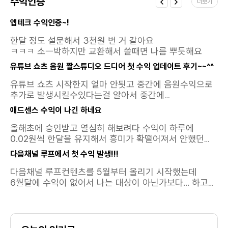
터지면 크 케파가 훨씬큰것같아서요
수익인증
더보기
앱테크 수익인증~!
한달 정도 설문해서 3천원 번 거 같아요
ㅋㅋㅋ 소ㅡ박하지만 교환해서 쓸때면 나름 뿌듯해요
유튜브 쇼츠 음원 짤스튜디오 드디어 첫 수익 업데이트 후기~~^^
유튜브 쇼츠 시작한지 얼마 안됫고 중간에 음원수익으로
추가로 발생시킬수있다는걸 알아서 중간에
추가했었는데요~~첫 수익이 드디어 찍혔네요
애드센스 수익이 나긴 하네요
ㅎ절망적인 숫자이지만... 이때 영상이 조회수가 낮아서
그런거라고 위안을 삼으며 ... 쌓이고 또 쌓이면 이 수익
올해초에 승인받고 열심히 해보려다 수익이 하루에
또한 많아지리라.. 라고 마음을 진정시키며오늘도 영상을
0.02원씩 한달을 유지해서 흥미가 확떨어져서 안했던
만들어봅니다
애드센스워프로 만들어서 했었는데 이제는 어떻게
다음채널 루프에서 첫 수익 발생!!!
만지는 지도 까먹었네요포스팅한글중에 어떤 한두개가
벌어다준 수익같은데 좀더 찾아보고..유튜브 / 애드센스
다음채널 루프컨텐츠를 5월부터 올리기 시작했는데
같이 해봐야겠네요 갑자기 생각나서 들어가봣는데
6월달에 수익이 없어서 나는 대상이 아닌가보다... 하고
이런생각지도 못한 수익이 있었다니역시 꾸준함이
있었는데오늘 수익내역이 오픈되면서 수익이
답인가 봅니다
발생했더라구요 ㅎㅎ영상 20개정도 올리고 멈췄었는데
다시 활동해야겠네요. 이정도면 짤스튜디오보다 좋은듯..