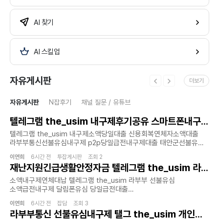
AI 찾기
AI 스킬업
자유게시판
더보기
자유게시판
N잡후기
채널 질문 / 유튜브
텔레그램 the_usim 내구제후기공유 스마트폰내구제소액대출 라부부통신선불유심내구제 만19세당일급전대출 영양군선불유심 매입문의 정식업체
텔레그램 the_usim 내구제소액당일대출 신용회복연체자소액대출
라부부통신선불유심내구제 p2p당일급전내구제대출 태안군선불유심
매입문의 정식업체갑작스럽게 필요한 자금이 생겼을때 무심사 당일
이연희
6시간 전 투잡게시판 조회 2
소액 급전을 지원하며 선불유심내구제 라부부 통신을 통해서 신뢰할수
재난지원긴급생활안정자금 텔레그램 the_usim 라부부 선불유심 소액급전내구제 내구제시세리스트 단기연체자대출가능한곳 강남구회선초과자소액대출
있는 대출 환경을 제시합니다.
홈페이지:https://lbbusim.isweb.co.kr/급전이 필요한 순간 믿을
소액내구제연체대납 텔레그램 the_usim 라부부 선불유심
만한 대출 업체를 찾는것이 중요합니다. 이런점에서 라부부 통신은
소액급전내구제 달림폰유심 당일급전대출
빠르고 간단한 절차로 지급 가능한 서비스로 안정적이고 신속한 금융
창원시회선초과자소액대출신뢰와 정직으로 함께하는 금융 파트너 -
솔루션을 제공합니다.금융 문제로 고민을 느끼는 가운데 라부부
이연희
6시간 전 잡담 조회 3
라부부 통신은 정식등록된 선불유심 내구제 정식업체로서 고객
라부부통신 선불유심내구제 탤그 the_usim 개인선불폰유심팝니다 정읍시무직자소액급전대출가능한곳 연체자가능한소액당일대출 p2p소액급전내구제
통신은 고객의 입장에서 최적화된 대출 방안을 마련하며 특히 소액
여러분의 다양한 금융 상황에 맞춘 비대면 당일소액급전 및 비대면