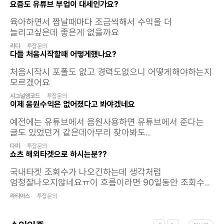
A.불법적이고 선정적인 콘텐츠 등 부정한
요즘도 유튜브 부업이 대세인가요?
방법으로 홍보하실 경우 수익금이 지급되지
않아요.
육아하면서 짬날때마다 조금씩해서 수익을 더
늘리고싶은데 좋은게 없을까요
리디
투잡문의
다들 처음시작할때 어떻게했나요?
처음시작시 포폴도 없고 경력도없으니 어떻게해야하는지
모르겠어요
시그널엠코드
투잡문의
이제 음원수익은 없어졌다고 봐야겠네요
예전에는 유튜브에서 음원사용하면 유튜브에서 준다는
글도 있었던거 같은데아무리 찾아봐도
없네요 짤스튜디오 여기가 그래도 잘쳐주는곳이였는데
다미
투잡문의
이제는 날라갔으니조회수익과 광고수익 쿠파스 수익만을
쇼츠 해외타겟으로 하시는분??
목표로 해야겠어요휴.. 밥값은나오려나 모르겠네요
국내타겟 조회수가 나오긴하는데 생각처럼
ㅋㅋㅋㅋㅋㅋㅋㅋㅋ 진짜 잡힐듯말듯
엄청잘나오지않네요ㅠ이 흐름이라면 90일동안 조회수
1000만을 무조건 못채우는 상황이라..해외로 타겟을
라티아스
투잡문의
돌려볼까 하는데 하시는분계세요?물론 해외도
쉽지않다는것은 알고있습니다..대신 해외타겟이 한번 쭉