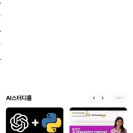
릴은 사용자 체류시간(Watch Time) 을
. 각 Lv별 커리큘럼)
힘을 추정하고, 이를 통해 붉은 행성이 어떻게
블로그에서는 썸네일로 설정된 이미지가
지킨다. 출처: Forbes Business ④ “하루
높여 알고리즘 노출에도 긍정적 영향을 줄
진화했는지 분석할 수 있는 새로운 방법이
포스트 목록에 표시되기 때문에주제와
20분만 써도 $150? — 2025년 돈 잘 버는
것으로 예상됩니다. 즉, “릴을 많이 본다 = 내
개발됐다고 우주과학매체 스페이스닷컴이
어울리는 이미지를 직접 제작하는 것이
부업 TOP 10” 마케팅 전략·리뷰 콘텐츠·AI
야
콘텐츠가 더 뜬다” 는 공식이 강화되는
최근 보도했다.브라질 캄피나스 주립대학
CTR(클릭률)을 높이는 핵심이에요. Canva
리라이팅 서비스가 상위권 Inc.가 발표한
셈입니다. 국내 반응도 ‘좋아요 폭발’ 국내
연구진이 개발한 이 기법은 모래언덕(사구)
같은 툴을 활용하면 비전공자도 쉽게
‘2025 최고 수익 부업 10가지’에 따르면,
마케터들 사이에선 벌써 “릴 시즌제 콘텐츠
표면 이미지를 분석해 각
. 각 Lv별 커리큘럼)
썸네일을 만들 수 있어요.배경색, 타이포,
가장 수익성이 높은 부업은 디지털 마케팅
,
기획 회의 들어갔다”는 말이 나옵니다. 특히
모...https://zdnet.co.kr/view/?
이미지 위치만 잘 정리해도 전문가 느낌을 낼
전략 기획, SNS 콘텐츠 대행, AI 글쓰기
브랜드 계정이나 크리에이터들이 **“하루
no=20251030104717
수 있습니다. 2. 프로필 이미지 구성 전략
리라이팅 서비스로 나타났습니다. 상위
15초짜리라도, 내 시리즈로 만들 수 있다”**
방문자가 처음 보는 블로그에서 프로필
부업자들은 하루 20~30분 투자로 최대
는 점에 열광 중이죠. 한 줄 요약 짧게 끊고,
이미지는 신뢰를 주는 중요한 요소예요.실물
$150(약 20만 원) 을 벌고 있다고 합니다.
시리즈로 묶어라. 이제 인스타 릴스는 ‘순간
사진 + 짧은 소개 글 + 표정이나 컬러에
결론: 부업도 결국은 ‘마케팅 기술’이 있는
eat. 각 Lv별 커리큘럼)
노출형’에서 ‘몰입형 콘텐츠 플랫폼’ 으로 진화
통일감을 주면 더 효과적입니다. 직접 얼굴
사람이 이긴다. 출처: Inc. Magazine ⑤
중입니다.
정
노출이 부담된다면 일러스트 프로필이나 AI
“인플루언서 91%, 수익원 5개 이상 갖고
는
메일
생성 이미지도 괜찮아요.중요한 건 '이 사람이
있다” 단일 수익모델은 위험… ‘수익 분산형
리
:
누구고 어떤 블로그를 운영하는지'가 한눈에
크리에이터’ 급증 Later 분석에 따르면,
최근
영
보여야 한다는 거예요. 3. 카테고리별 대표
인플루언서·크리에이터의 91%가 1~5개의
+
이미지 제작 카테고리별 대표 이미지는
수익원을 보유하고 있고, 그중 94%가 브랜드
블로그의 전문성과 통일감을 더해줘요.예를
협업, 71%가 자체 상품, 62%가 구독
AI스터디룸
들어 '맛집 리뷰' 카테고리는 음식 아이콘,
더보기
서비스로 수익을 얻고 있는 것으로
'꿀팁 모음'은 체크리스트 느낌의 일러스트
나타났습니다.결론: 팔로워보다 중요한 건
등으로 제작하면 좋아요. Canva에서
‘수익구조 설계 능력’. 출처: Later Blog
정
템플릿을 불러와 카테고리별 색상을
도
통일하거나,텍스트+아이콘 구성으로
바
간결하게 제작하면 블로그의 브랜딩 완성도가
게
높아집니다. ※ 작지만 중요한 팁 ✔ 썸네일