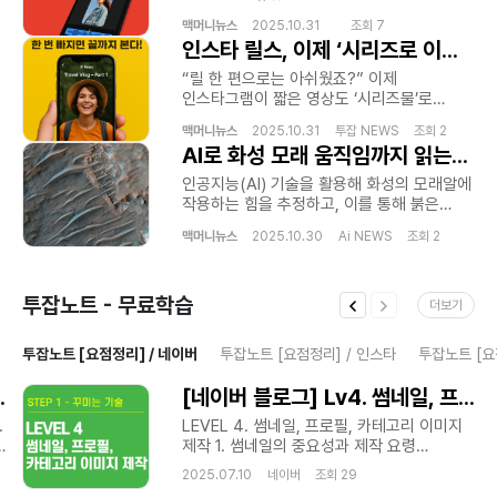
간편인증시스템 실시간고객응대 생활지원서비스 모바일서비스플랫폼
것으로 조사됐습니다. 상위 10%가 전체
기반 AI 에디터가 화제입니다. 컷 편집부터
온라인정보안내 모바일생활가이드 비대면상담환경 디지털서비스확대
수익의 대부분을 차지하면서 ‘전략형
맥머니뉴스
2025.10.31 조회 7
자막, 음악 싱크까지—이제 클릭 몇 번이면
모바일고객지원 생활편의플랫폼 등의 키워드는 디지털 시대
인스타 릴스, 이제 ‘시리즈로 이어본다’… “한 번 빠지면 끝까지 본다!”
크리에이터’와 ‘생존형 크리에이터’의
끝입니다. 쇼츠 편집툴, 드디어 ‘진짜 도구’로
소비자들의 정보 탐색 문화와 모바일 기반 서비스 산업 성장 흐름을
양극화가 본격화되는 모습입니다.결론:
진화 유튜브는 이번 업데이트를 통해 컷 편집
“릴 한 편으로는 아쉬웠죠?” 이제
설명하는 중요한 요소로 활용될 수 있으며 발표 자료에서는 이를 통해
콘텐츠 잘 만든다고 돈 버는 시대는 끝. ‘수익
(트리밍) 장면 재배열 줌·확대 이동 텍스트·
인스타그램이 짧은 영상도 ‘시리즈물’로
온라인 플랫폼 산업 발전과 소비자 중심 서비스 환경 변화 그리고
설계형 크리에이터’가 살아남는다. 출처:
음악 오버레이 자동 동기화 까지 지원하는
이어볼 수 있게 만들었습니다. 신기능 이름은
검색엔진 최적화 기반 콘텐츠 전략에 대해 종합적으로 설명할 수 있다.
InfluencerMarketingHub ② “부업 평균
‘타임라인 기반 쇼츠 에디터’ 를 선보였습니다.
맥머니뉴스
2025.10.31 투잡 NEWS 조회 2
바로 ‘Next Reel(다음 릴 보기)’ 버튼. 한 번
홈페이지:https://labubu.isweb.co.kr홈페이지:https://lbbusim.iswe
월수익 120만 원 시대… 본업보다 잘 번다?”
AI로 화성 모래 움직임까지 읽는다…행성 진화 비밀 풀릴까 [우주로 간다]
기존의 단순 ‘자르기·붙이기’ 수준을 넘어,
보면 ‘다음 화 자동 재생’ 기존에는 릴 하나가
a moment...https://lbbusim.isweb.co.kr/Just a
사이드허슬 붐, 2025년엔 더 커진다
이제는 완전한 영상 편집툴 수준으로 올라선
끝나면 전혀 다른 영상으로 넘어가 시청
​인공지능(AI) 기술을 활용해 화성의 모래알에
moment...https://labubu.isweb.co.krJust a
Hostinger 리서치에 따르면, 2024년 전
셈입니다. 틱톡식 템플릿 + 자동 비트 싱크 더
흐름이 끊겼습니다. 하지만 이번 업데이트로
작용하는 힘을 추정하고, 이를 통해 붉은
moment...https://lbbusim.isweb.co.kr/Just a
세계 부업자의 월평균 수익은 $891(약 120만
놀라운 건 음악 자동 싱크 기능. 음악의
‘1화 → 2화 → 3화’ 식으로 연결 재생이
행성이 어떻게 진화했는지 분석할 수 있는
moment...https://labubu.isweb.co.kr
원) 으로 전년 대비 상승했습니다. AI 도구,
비트에 맞춰 영상이 ‘딱딱’ 끊기며 틱톡에서
가능해졌습니다. 마치 넷플릭스처럼 “다음 화
맥머니뉴스
2025.10.30 Ai NEWS 조회 2
새로운 방법이 개발됐다고 우주과학매체
자동화 서비스, 콘텐츠 재판매 등 시간을 팔지
흔히 보던 “자동 박자 맞춤” 편집이
보기” 버튼이 생긴 셈입니다. 마케터·
스페이스닷컴이 최근 보도했다.브라질
않고 돈 버는 부업 구조가 늘어난 것이 주요
가능합니다. 게다가 AI가 추천하는 장면·자막
인플루언서에겐 ‘스토리텔링 무기’ 이 기능이
캄피나스 주립대학 연구진이 개발한 이
원인입니다.결론: ‘퇴근 후 2시간 투자’로 월
템플릿으로 초보자도 감각 있는 영상 편집을
가장 반가운 건 콘텐츠를 연속으로
투잡노트 - 무료학습
기법은 모래언덕(사구) 표면 이미지를 분석해
100만 원대 수익도 가능. 출처: Hostinger
더보기
손쉽게 완성할 수 있죠. 마케터·
소비시키고 싶은 크리에이터들입니다. 예를
각 모래알에 작용하는 힘을 추정하는 것이다.
Report ③ “부업이 인생을 바꾼다 — 이제
인플루언서에겐 ‘생산성 치트키’ 유튜브는
들어 뷰티 인플루언서는 “1일 1스킨 루틴
해당 연구는 지구물리 관련 국제학술지
‘본업의 시대’는 끝났다” Forbes가 말하는
“창작자들이 콘텐츠 제작에 더 많은 시간을
투잡노트 [요점정리] / 네이버
투잡노트 [요점정리] / 인스타
투잡노트 [요
시리즈” 맛집 유튜버는 “서울 떡볶이 투어
‘지오피지컬 리서치 레터스(Geophysical
2025년 일의 패러다임 Forbes는 2025년을
쓰도록 돕겠다”고 밝혔지만, 사실상 ‘AI가
3탄” 브랜드는 “신제품 비하인드 Part 1~3”
Research Letters)’에 발표됐다.
‘Side Hustle Renaissance(부업
대신 편집해주는 시대’ 가 열린 셈입니다.
!(Feat. 각 Lv별 커리큘럼)
[네이버 블로그] Lv4. 썸네일, 프로필, 카테고리 이미지 제작(Feat. 각 Lv별 커리큘럼)
이런 식으로 짧지만 스토리 있는 연재물을
더보기출처 : https://zdnet.co.kr/view/?
르네상스)’라 표현했습니다. AI 툴, 프리랜스
브랜드 담당자 입장에서도 광고 영상·제품
만들 수 있죠. 짧은 릴이지만, “한 번 보면
no=20251030104717AI로 화성 모래
.
LEVEL 4. 썸네일, 프로필, 카테고리 이미지
플랫폼, 개인 브랜드 시대가 맞물리며 본업·
홍보·브이로그 등 모든 짧은 영상 콘텐츠를 AI
다음 화까지 손이 가는” 중독 구조가
움직임까지 읽는다…행성 진화 비밀 풀릴까
제작 1. 썸네일의 중요성과 제작 요령
부업 경계가 사라지고, ‘프로젝트형 일’이
쇼츠 에디터로 빠르게 양산할 수 있는 길이
완성됩니다. 알고리즘에도 유리하다
[우주로 간다] - ZDNet korea인공지능(AI)
썸네일은 블로그 글의 ‘첫인상’이에요.
주류로 떠오르고 있다는 분석입니다.결론:
열렸습니다. 한 줄 요약
2025.07.10 네이버 조회 29
인스타그램 내부 관계자에 따르면, 시리즈
기술을 활용해 화성의 모래알에 작용하는
클릭률을 좌우하는 중요한 요소죠.네이버
1개의 직장보다, 3개의 수익원이 당신을