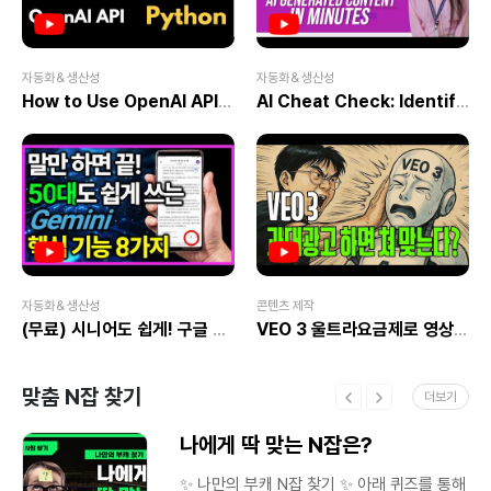
※
이미지에는 글 제목과 일치하는 키워드를
삽입해보세요. 시각적으로도 SEO에
도움돼요. ✔ 프로필 소개글은 최대한
간단하고 신뢰감을 주는 말투로! ‘광고
자동화＆생산성
자동화＆생산성
아닙니다’ 문구도 효과적이에요. ✔ 카테고리
.
How to Use OpenAI API with Python | Latest 2025 Tutorial
AI Cheat Check: Identify AI-Generated Content Easily | IPSR AcademiX
수
이미지는 너무 화려하게 꾸미기보다, 글
주제와 딱 맞는 간결한 구성으로 접근하는 게
은
좋아요. ✔ 무료 이미지
사이트는 Pexels 또는 Unsplash 활용 추천!
☆ 관련 영상 보기 네이버 블로그 썸네일
른
상
제작방법 이렇게 쉽다니 초보자분들 무조건
보세요 >> 영상 보러가기 블로그 썸네일
상
만들기, 네이버 블로그 썸네일, 블로그 썸네일
크기 >> 영상 보러가기네이버 블로그 꾸미기
고
1탄!｜블로그 명 설정 부터 프로필 등록까지
도
｜권은지 코치 #004 >> 영상 보러가기
자동화＆생산성
콘텐츠 제작
상
[네이버 블로그 커리큘럼] STEP 0 -
(무료) 시니어도 쉽게! 구글 제미나이(Gemini) 꿀기능 8가지 총정리
VEO 3 울트라요금제로 영상 만들어봤습니다
블로그의 첫걸음 LEVEL 1. 블로그 계정
만들기와 환경 세팅 - 네이버 계정 생성부터
블로그 개설까지 - 블로그 설정에서 꼭
맞춤 N잡 찾기
더보기
만져야 할 필수 항목 소개 - 모바일/PC 환경
최적화 설정법 LEVEL 2. 블로그 기본 구조
는
나에게 딱 맞는 N잡은?
이해하기 - 블로그 레이아웃의 구성 요소
(스킨, 위젯, 메뉴 등) - 기본 메뉴 추가 및
는
수정 - 방문자 수 확인 방법과 블로그 통계
✨ 나만의 부캐 N잡 찾기 ✨ 아래 퀴즈를 통해