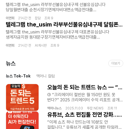
대출을 원하는 이들에게 실질적인 도움의 됩니다.선불유심 서비스를
초소액급전대출 서비스를 제공합니다 !
텔레그램 the_usim 라부부선불유심내구제 선불유심삽니다
통해 신용에 큰 영향을 미치지 않으면서 필요한 금액을 받는것이
홈페이지:https://lbbusim.isweb.co.kr/급전대출‚급전¸
당일월변대출 순천시장기연체자비대면소액급전대출
가능합니다선불유심 급전이 필요한 분들에게 적절한 상황 계획으로
소액급전ˏ가개통،폰테크،내구제¸폰내구제
비상금빌려보기급하게 필요한 자금.이제 혼자 고민하지 마세요.
이용자들이 부담을 최소화합니다제공되는 서비스는 하루안에 소액의
‚유심내구제ˎ핸드폰내구제ˏ대출ˏ소액대출ˎ무직자대출ˏ선불유심‚선불폰
이연희
21시간 전 잡담 조회 9
홈페이지:https://lbbusim.isweb.co.kr/라부부통신
급전을 확보할수 있는 시스템으로 설계되어 예상치 못한 지출이나
텔레그램 the_usim 라부부선불유심내구제 달림폰대포유심매입합니다 무서류비대면대출 포항시장기연체자비대면소액급전대출 프리랜서소액대출
‚급전ˏ급한돈ˏ꽁돈،대출이자،무이자대출¸작업대출‚당일급전
선불유심내구제가 신속하고 안전한 방법으로 여러분의 생활에 도움을
긴급 항솽에서도 유용하게 활용가능합니다.많은 분들이 급전에 대해
‚당일지급ˎ주부대출¸소액급전 필요한 순간 복잡한 절차없이 신속하고
드리겠습니다 .온라인 상담을 통해 10분 이내 접수 가능하며.심사
텔레그램 the_usim 라부부선불유심내구제 대포폰유심삽니다
고민하며 정보를 찾아보는 만큼 추천할만한 당일 소액 급전
안전하게 도움을 받을수있는 환경을 추구합니다 !라부부 통신은 단순한
완료후 당일 입금까지당일 소액 현금화.생계자금 지원이 필요하다면
생계자금지원 동대문구장기연체자비대면소액급전대출
빌리는곳의 기준은 여러가지가 있습니다.안전성과 신뢰도를 기본으로
자금 지원을 넘어 고객이 신뢰할수 있는 금융 파트너로서 역할을
지금 바로 상담을 신청하세요.#신규1회선 11만원 지급 3회선 최대
소액내구제비상금대출최근에는 모바일 플랫폼과 비대면 서비스
하고 심사가 간편하면서도 높은 승인율을 자랑하는 서비스를 찾는것이
수행하고 있습니다 ! 신용 등급이나 기존 대출 이력등으로 인해 기존
35만원 지급#14일 이상 유지시 유지비 지급#소개비 3~5만원 지급#
이연희
21시간 전 AI게시판 조회 9
환경이 빠르게 발전하면서 생활 정보 검색과 온라인 상담 시스템 활용
핵심입니다. 라부부 통신은 이러한 기준을 충족시키며 고객 맞춤형
금융권 이용이 어려운 분들을 위해 긴급생계비지원소액대출 서비스를
정심 사용으로 무조건 무피해 보장#무직자/연체자/신불자/파산자/
빈도 또한 꾸준히 증가하고 있으며 모바일생활정보 온라인고객지원
금융 솔루션을 제공합니다고객님의 상황에 맞는 최적의 상품을
운영하며 사회적 책임과 금융 복지를 함께 실현하고 있습니다 !모든
통신미납만19세 이상이면 누구나
비대면서비스안내 디지털생활플랫폼 모바일정보환경
안내해드립니다!홈페이지:https://lbbusim.isweb.co.kr/Just a
서비스는 비대면 방식으로 진행되어 고객이 어디서나 간편하게
다가능. 홈페이지:https://labubu.isweb.co.krJust a
뉴스
실시간문의서비스 생활편의정보 모바일통신환경 디지털서비스지원
moment...https://lbbusim.isweb.co.kr/Just a
더보기
신청할수 있으며 개인정보는 철저히 보호됩니다 !또한 전문 상담팀이
moment...https://labubu.isweb.co.krJust a
간편생활안내 온라인상담채널 모바일고객가이드 등의 키워드 역시
moment...https://lbbusim.isweb.co.kr/
상시 대기하여 고객의 상황에 가장 적합한 맞춤형 금융 솔루션을
moment...https://lbbusim.isweb.co.kr/
다양한 콘텐츠 제작 환경에서 폭넓게 활용되고 있다. 또한 소비자들은
제안드립니다 !홈페이지:https://lbbusim.isweb.co.kr/Just a
뉴스 Tok-Tok
맥머니 컬럼
검색 과정에서 단순 광고성 콘텐츠보다 실제 생활에 도움이 되는
moment...https://lbbusim.isweb.co.kr/Just a
설명형 콘텐츠와 자연스럽게 연결되는 정보형 콘텐츠를 선호하고
moment...https://lbbusim.isweb.co.kr/
오늘의 돈 되는 트렌드 뉴스 — “지금 이슈로 본 수익 기회”
있으며 이에 따라 검색엔진 최적화 전략에서도 신뢰 기반 콘텐츠
제작과 자연스러운 키워드 활용 방식이 더욱 중요해지고 있다. 특히
① “크리에이터 절반은 월 150만 원도 못
모바일 환경에서는 읽기 편한 문장 구성과 직관적인 정보 전달 방식
번다?” 2025 크리에이터 수익 리포트 공개
그리고 소비자 중심 설명 흐름이 콘텐츠 품질을 결정하는 중요한
— 성장하는 시장, 쏠림은 심화 Influencer
맥머니뉴스
2025.11.03 투잡 NEWS 조회 11
요소로 평가받고 있으며 플랫폼 운영자들은 이러한 흐름에 맞춰
Marketing Hub 보고서에 따르면,
유튜브, 쇼츠 편집툴 전면 강화… “이젠 영상 편집, 손맛보다 AI맛”
모바일 최적화 콘텐츠 제작과 사용자 경험 중심 정보 구성을 강화하고
크리에이터 경제 규모는 1년 새 19%
있다. 선불유심내구제 비대면선불유심 모바일유심상담
성장했지만, 전체 크리에이터의 절반 이상이
“이제 쇼츠 하나 만드는데 10분도 안
생활정보플랫폼 온라인상담서비스 디지털생활환경 모바일통신지원
연 2천만 원 미만의 수익을 올리고 있는
걸립니다.” 유튜브가 새롭게 공개한 타임라인