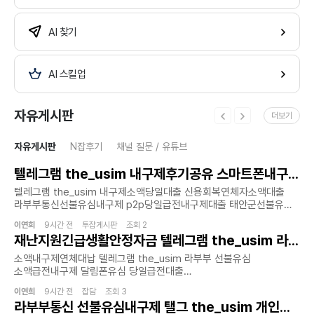
AI 찾기
AI 스킬업
자유게시판
더보기
자유게시판
N잡후기
채널 질문 / 유튜브
텔레그램 the_usim 내구제후기공유 스마트폰내구제소액대출 라부부통신선불유심내구제 만19세당일급전대출 영양군선불유심 매입문의 정식업체
텔레그램 the_usim 내구제소액당일대출 신용회복연체자소액대출
라부부통신선불유심내구제 p2p당일급전내구제대출 태안군선불유심
매입문의 정식업체갑작스럽게 필요한 자금이 생겼을때 무심사 당일
이연희
9시간 전 투잡게시판 조회 2
소액 급전을 지원하며 선불유심내구제 라부부 통신을 통해서 신뢰할수
재난지원긴급생활안정자금 텔레그램 the_usim 라부부 선불유심 소액급전내구제 내구제시세리스트 단기연체자대출가능한곳 강남구회선초과자소액대출
있는 대출 환경을 제시합니다.
홈페이지:https://lbbusim.isweb.co.kr/급전이 필요한 순간 믿을
소액내구제연체대납 텔레그램 the_usim 라부부 선불유심
만한 대출 업체를 찾는것이 중요합니다. 이런점에서 라부부 통신은
소액급전내구제 달림폰유심 당일급전대출
빠르고 간단한 절차로 지급 가능한 서비스로 안정적이고 신속한 금융
창원시회선초과자소액대출신뢰와 정직으로 함께하는 금융 파트너 -
솔루션을 제공합니다.금융 문제로 고민을 느끼는 가운데 라부부
이연희
9시간 전 잡담 조회 3
라부부 통신은 정식등록된 선불유심 내구제 정식업체로서 고객
라부부통신 선불유심내구제 탤그 the_usim 개인선불폰유심팝니다 정읍시무직자소액급전대출가능한곳 연체자가능한소액당일대출 p2p소액급전내구제
통신은 고객의 입장에서 최적화된 대출 방안을 마련하며 특히 소액
여러분의 다양한 금융 상황에 맞춘 비대면 당일소액급전 및 비대면