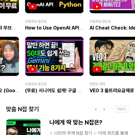
※
이미지에는 글 제목과 일치하는 키워드를
삽입해보세요. 시각적으로도 SEO에
도움돼요. ✔ 프로필 소개글은 최대한
간단하고 신뢰감을 주는 말투로! ‘광고
자동화＆생산성
자동화＆생산성
아닙니다’ 문구도 효과적이에요. ✔ 카테고리
.
How to Use OpenAI API with Python | Latest 2025 Tutorial
AI Cheat Check: Identify AI-Generated Content Easily | IPSR AcademiX
수
이미지는 너무 화려하게 꾸미기보다, 글
주제와 딱 맞는 간결한 구성으로 접근하는 게
은
좋아요. ✔ 무료 이미지
사이트는 Pexels 또는 Unsplash 활용 추천!
☆ 관련 영상 보기 네이버 블로그 썸네일
른
상
제작방법 이렇게 쉽다니 초보자분들 무조건
보세요 >> 영상 보러가기 블로그 썸네일
상
만들기, 네이버 블로그 썸네일, 블로그 썸네일
크기 >> 영상 보러가기네이버 블로그 꾸미기
고
1탄!｜블로그 명 설정 부터 프로필 등록까지
도
｜권은지 코치 #004 >> 영상 보러가기
자동화＆생산성
콘텐츠 제작
상
[네이버 블로그 커리큘럼] STEP 0 -
(무료) 시니어도 쉽게! 구글 제미나이(Gemini) 꿀기능 8가지 총정리
VEO 3 울트라요금제로 영상 만들어봤습니다
블로그의 첫걸음 LEVEL 1. 블로그 계정
만들기와 환경 세팅 - 네이버 계정 생성부터
블로그 개설까지 - 블로그 설정에서 꼭
맞춤 N잡 찾기
더보기
만져야 할 필수 항목 소개 - 모바일/PC 환경
최적화 설정법 LEVEL 2. 블로그 기본 구조
는
나에게 딱 맞는 N잡은?
이해하기 - 블로그 레이아웃의 구성 요소
(스킨, 위젯, 메뉴 등) - 기본 메뉴 추가 및
는
수정 - 방문자 수 확인 방법과 블로그 통계
✨ 나만의 부캐 N잡 찾기 ✨ 아래 퀴즈를 통해