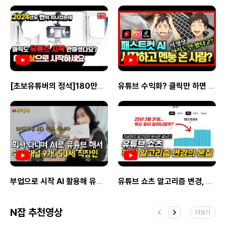
큐레이터 참여하기’ 클릭 간단한 신청 → 링크
정산됩니다.이용 절차 네이버 로그인 후 채널
에이전시입니다.한국 브랜드의 글로벌 진출을
생성 → 공유로 수익 시작 유의사항 반드시
등록 캠페인 선택 및 콘텐츠 제작 검수 승인
위해 쇼피파이 기반 온라인 스토어를
‘상품 링크 생성’ 버튼으로 만든 링크만 유효
후 수익 확정 대시보드에서 실적 확인 추천
기획부터 개발, 마케팅까지 올인원으로
부적절한 콘텐츠에는 링크 게재 불가
대상 블로거, 유튜버, 인스타 크리에이터
지원합니다.왜 300CBT인가?Shopify Plus
게시물에 “이 콘텐츠는 쇼핑 큐레이터
브랜드 제휴로 수익을 늘리고 싶은 사람
공식 파트너 (한국 유일)350개 이상 글로벌
활동으로 수익을 얻을 수 있습니다” 문구
네이버 생태계에서 안정적 제휴 수익을
쇼핑몰 구축 / 30개국 이상 진출 경험디올,
필요 지금 바로 올리브영 쇼핑 큐레이터
원하는 사람 신청 방법
아모레퍼시픽, 오호라, 닥터마틴 등 대형
참여하기
https://brandconnect.naver.com/about/c
브랜드 다수 협업쇼피파이 마이그레이션,
→https://www.oliveyoung.co.kr/store/pl
접속 ‘크리에이터 신청’ 클릭 후 정보 입력
로컬라이징, 다국어/다통화 대응, 앱 연동 등
dispCatNo=500000102970035&utm_s
[초보유튜버의 정석]180만명이 시청한 유튜브 시작의 정석 몰아보기 | 유튜브 훈련소 베스트 콜렉션
유튜브 수익화? 클릭만 하면 끝! 상품 영상 자동 생성하는 법 패스트컷AI 상품 리뷰 영상 만들기 총정리
승인 후 캠페인 참여 시작 쇼핑커넥트 연동
기술 전문성지금 바로 수익화!300CBT
쇼핑 큐레이터 기획전 상세 |
스마트스토어 상품을 콘텐츠에 연결하면,
어필리에이트(추천 파트너) 프로그램쇼핑몰
올리브영올리브영 올리브영 쇼핑 큐레이터
구매 발생 시 자동으로 수익이 정산됩니다.
창업을 고민하는 사람,브랜딩·마케팅에 관심
상품 보러가기
지금 바로 네이버 브랜드커넥트 등록하기 →
있는 지인이 있다면링크 하나로 수익을 얻을
https://www.oliveyoung.co.kr/store/plan
https://brandconnect.naver.com/about/
수 있는 기회!어떻게 작동하나요?신청만 하면
dispCatNo=500000102970035&utm_sou
브랜드
개인 추천 링크 지급내가 공유한 링크로
커넥트https://brandconnect.naver.com/abo
누군가 상담 요청 or 계약하면즉시 수익 지급!
(최대 수백만 원까지 가능)누가 참여하면
좋을까?쇼핑몰 창업에 관심 있는 사람들과
네트워크가 있는 분유튜브, 인스타, 블로그
등에서 창업/부업 콘텐츠를 운영 중인
부업으로 시작 AI 활용해 유튜브 수익 채널만 9개 만든 50세 직장인
유튜브 쇼츠 알고리즘 변경, 99%가 모르는 진짜 본질을 ChatGPT로 찾아봤습니다.
크리에이터디지털 노마드, N잡러, 마케터,
디자이너 등 프리랜서신청 방법300CBT
어필리에이트 신청하기간단한 폼 작성 (이름,
N잡 추천영상
더보기
연락처 등)전용 추천 링크 지급 → 복붙해서
공유만 하면 끝!