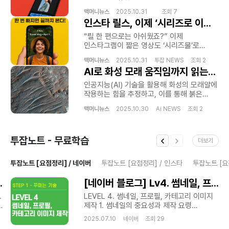
간편인증시스템 실시간고객응대 생활지원서비스 모바일서비스플랫폼
것으로 조사됐습니다. 상위 10%가 전체
기반 AI 에디터가 화제입니다. 컷 편집부터
온라인정보안내 모바일생활가이드 비대면상담환경 디지털서비스확대
수익의 대부분을 차지하면서 ‘전략형
맥머니뉴스
2025.10.31 조회 7
자막, 음악 싱크까지—이제 클릭 몇 번이면
모바일고객지원 생활편의플랫폼 등의 키워드는 디지털 시대
인스타 릴스, 이제 ‘시리즈로 이어본다’… “한 번 빠지면 끝까지 본다!”
크리에이터’와 ‘생존형 크리에이터’의
끝입니다. 쇼츠 편집툴, 드디어 ‘진짜 도구’로
소비자들의 정보 탐색 문화와 모바일 기반 서비스 산업 성장 흐름을
양극화가 본격화되는 모습입니다.결론:
진화 유튜브는 이번 업데이트를 통해 컷 편집
“릴 한 편으로는 아쉬웠죠?” 이제
설명하는 중요한 요소로 활용될 수 있으며 발표 자료에서는 이를 통해
콘텐츠 잘 만든다고 돈 버는 시대는 끝. ‘수익
(트리밍) 장면 재배열 줌·확대 이동 텍스트·
인스타그램이 짧은 영상도 ‘시리즈물’로
온라인 플랫폼 산업 발전과 소비자 중심 서비스 환경 변화 그리고
설계형 크리에이터’가 살아남는다. 출처:
음악 오버레이 자동 동기화 까지 지원하는
이어볼 수 있게 만들었습니다. 신기능 이름은
검색엔진 최적화 기반 콘텐츠 전략에 대해 종합적으로 설명할 수 있다.
InfluencerMarketingHub ② “부업 평균
‘타임라인 기반 쇼츠 에디터’ 를 선보였습니다.
맥머니뉴스
2025.10.31 투잡 NEWS 조회 2
바로 ‘Next Reel(다음 릴 보기)’ 버튼. 한 번
홈페이지:https://labubu.isweb.co.kr홈페이지:https://lbbusim.iswe
월수익 120만 원 시대… 본업보다 잘 번다?”
AI로 화성 모래 움직임까지 읽는다…행성 진화 비밀 풀릴까 [우주로 간다]
기존의 단순 ‘자르기·붙이기’ 수준을 넘어,
보면 ‘다음 화 자동 재생’ 기존에는 릴 하나가
a moment...https://lbbusim.isweb.co.kr/Just a
사이드허슬 붐, 2025년엔 더 커진다
이제는 완전한 영상 편집툴 수준으로 올라선
끝나면 전혀 다른 영상으로 넘어가 시청
​인공지능(AI) 기술을 활용해 화성의 모래알에
moment...https://labubu.isweb.co.krJust a
Hostinger 리서치에 따르면, 2024년 전
셈입니다. 틱톡식 템플릿 + 자동 비트 싱크 더
흐름이 끊겼습니다. 하지만 이번 업데이트로
작용하는 힘을 추정하고, 이를 통해 붉은
moment...https://lbbusim.isweb.co.kr/Just a
세계 부업자의 월평균 수익은 $891(약 120만
놀라운 건 음악 자동 싱크 기능. 음악의
‘1화 → 2화 → 3화’ 식으로 연결 재생이
행성이 어떻게 진화했는지 분석할 수 있는
moment...https://labubu.isweb.co.kr
원) 으로 전년 대비 상승했습니다. AI 도구,
비트에 맞춰 영상이 ‘딱딱’ 끊기며 틱톡에서
가능해졌습니다. 마치 넷플릭스처럼 “다음 화
맥머니뉴스
2025.10.30 Ai NEWS 조회 2
새로운 방법이 개발됐다고 우주과학매체
자동화 서비스, 콘텐츠 재판매 등 시간을 팔지
흔히 보던 “자동 박자 맞춤” 편집이
보기” 버튼이 생긴 셈입니다. 마케터·
스페이스닷컴이 최근 보도했다.브라질
않고 돈 버는 부업 구조가 늘어난 것이 주요
가능합니다. 게다가 AI가 추천하는 장면·자막
인플루언서에겐 ‘스토리텔링 무기’ 이 기능이
캄피나스 주립대학 연구진이 개발한 이
원인입니다.결론: ‘퇴근 후 2시간 투자’로 월
템플릿으로 초보자도 감각 있는 영상 편집을
가장 반가운 건 콘텐츠를 연속으로
투잡노트 - 무료학습
기법은 모래언덕(사구) 표면 이미지를 분석해
100만 원대 수익도 가능. 출처: Hostinger
더보기
손쉽게 완성할 수 있죠. 마케터·
소비시키고 싶은 크리에이터들입니다. 예를
각 모래알에 작용하는 힘을 추정하는 것이다.
Report ③ “부업이 인생을 바꾼다 — 이제
인플루언서에겐 ‘생산성 치트키’ 유튜브는
들어 뷰티 인플루언서는 “1일 1스킨 루틴
해당 연구는 지구물리 관련 국제학술지
‘본업의 시대’는 끝났다” Forbes가 말하는
“창작자들이 콘텐츠 제작에 더 많은 시간을
투잡노트 [요점정리] / 네이버
투잡노트 [요점정리] / 인스타
투잡노트 [요
시리즈” 맛집 유튜버는 “서울 떡볶이 투어
‘지오피지컬 리서치 레터스(Geophysical
2025년 일의 패러다임 Forbes는 2025년을
쓰도록 돕겠다”고 밝혔지만, 사실상 ‘AI가
3탄” 브랜드는 “신제품 비하인드 Part 1~3”
Research Letters)’에 발표됐다.
‘Side Hustle Renaissance(부업
대신 편집해주는 시대’ 가 열린 셈입니다.
!(Feat. 각 Lv별 커리큘럼)
[네이버 블로그] Lv4. 썸네일, 프로필, 카테고리 이미지 제작(Feat. 각 Lv별 커리큘럼)
이런 식으로 짧지만 스토리 있는 연재물을
더보기출처 : https://zdnet.co.kr/view/?
르네상스)’라 표현했습니다. AI 툴, 프리랜스
브랜드 담당자 입장에서도 광고 영상·제품
만들 수 있죠. 짧은 릴이지만, “한 번 보면
no=20251030104717AI로 화성 모래
.
LEVEL 4. 썸네일, 프로필, 카테고리 이미지
플랫폼, 개인 브랜드 시대가 맞물리며 본업·
홍보·브이로그 등 모든 짧은 영상 콘텐츠를 AI
다음 화까지 손이 가는” 중독 구조가
움직임까지 읽는다…행성 진화 비밀 풀릴까
제작 1. 썸네일의 중요성과 제작 요령
부업 경계가 사라지고, ‘프로젝트형 일’이
쇼츠 에디터로 빠르게 양산할 수 있는 길이
완성됩니다. 알고리즘에도 유리하다
[우주로 간다] - ZDNet korea인공지능(AI)
썸네일은 블로그 글의 ‘첫인상’이에요.
주류로 떠오르고 있다는 분석입니다.결론:
열렸습니다. 한 줄 요약
2025.07.10 네이버 조회 29
인스타그램 내부 관계자에 따르면, 시리즈
기술을 활용해 화성의 모래알에 작용하는
클릭률을 좌우하는 중요한 요소죠.네이버
1개의 직장보다, 3개의 수익원이 당신을