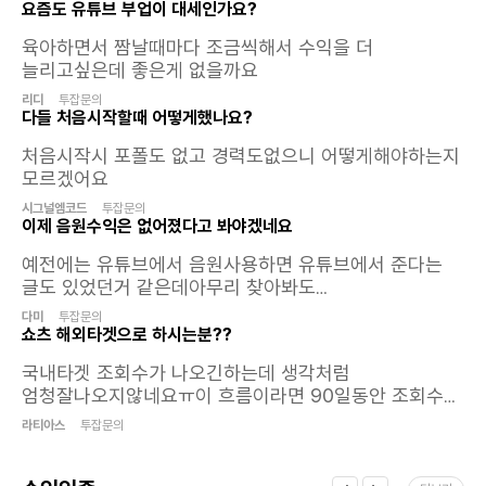
요즘도 유튜브 부업이 대세인가요?
육아하면서 짬날때마다 조금씩해서 수익을 더
늘리고싶은데 좋은게 없을까요
리디
투잡문의
다들 처음시작할때 어떻게했나요?
처음시작시 포폴도 없고 경력도없으니 어떻게해야하는지
모르겠어요
시그널엠코드
투잡문의
이제 음원수익은 없어졌다고 봐야겠네요
예전에는 유튜브에서 음원사용하면 유튜브에서 준다는
글도 있었던거 같은데아무리 찾아봐도
없네요 짤스튜디오 여기가 그래도 잘쳐주는곳이였는데
다미
투잡문의
이제는 날라갔으니조회수익과 광고수익 쿠파스 수익만을
쇼츠 해외타겟으로 하시는분??
목표로 해야겠어요휴.. 밥값은나오려나 모르겠네요
국내타겟 조회수가 나오긴하는데 생각처럼
ㅋㅋㅋㅋㅋㅋㅋㅋㅋ 진짜 잡힐듯말듯
엄청잘나오지않네요ㅠ이 흐름이라면 90일동안 조회수
1000만을 무조건 못채우는 상황이라..해외로 타겟을
라티아스
투잡문의
돌려볼까 하는데 하시는분계세요?물론 해외도
쉽지않다는것은 알고있습니다..대신 해외타겟이 한번 쭉