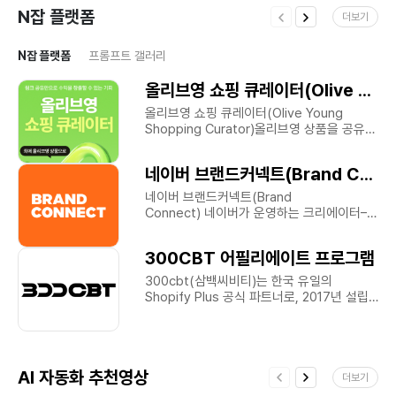
N잡 플랫폼
더보기
N잡 플랫폼
프롬프트 갤러리
올리브영 쇼핑 큐레이터(Olive Young Shopping Curator)
올리브영 쇼핑 큐레이터(Olive Young
Shopping Curator)올리브영 상품을 공유해
수익을 얻는 제휴 프로그램입니다. 올리브영
회원이라면 누구나 참여 가능하며, 링크를
네이버 브랜드커넥트(Brand Connect)
통해 구매가 발생하면 일정 수수료가
지급됩니다. 왜 올리브영 쇼핑 큐레이터인가
네이버 브랜드커넥트(Brand
올리브영 공식 제휴 프로그램 인스타그램,
Connect) 네이버가 운영하는 크리에이터–
블로그, 유튜브 등 어디서나 링크 공유 가능
브랜드 제휴 플랫폼입니다. 블로그,
판매 발생 시 최대 7~10% 수익 지급 캠페인·
인스타그램, 유튜브 등에서 활동 중이라면
300CBT 어필리에이트 프로그램
제품 시딩·리워드 등 다양한 추가 혜택 제공
누구나 참여해 브랜드 캠페인을 통해 수익을
수익화 방법 올리브영 상품 페이지에서 공유
얻을 수 있습니다.왜 브랜드커넥트인가
300cbt(삼백씨비티)는 한국 유일의
링크 생성 SNS, 블로그 등 본인 채널에 게시
네이버 공식 제휴 플랫폼으로 높은 신뢰도
Shopify Plus 공식 파트너로, 2017년 설립
링크를 통해 구매 발생 시 수수료 정산 추천
쇼핑커넥트 연동으로 상품 홍보 수익 가능
이후 국내외 다수의 브랜드를 대상으로
대상 뷰티·패션 콘텐츠를 운영 중인
관심 분야·채널별 자동 캠페인 매칭 투명한
쇼피파이 기반 해외 이커머스 구축, 운영,
크리에이터 SNS 영향력으로 수익을 만들고
정산 시스템과 성과 분석 제공 다양한 산업군
마이그레이션, 마케팅 서비스를 제공하는
싶은 인플루언서 디지털 노마드, 프리랜서
브랜드 참여 (뷰티, 패션, 라이프 등) 수익화
전문 에이전시입니다.글로벌 쇼피파이 성공
마케터, N잡러 참여 방법 올리브영 쇼핑
방법 콘텐츠를 운영 중이라면 캠페인을
AI 자동화 추천영상
파트너, 300CBT란?300CBT는 Shopify
더보기
큐레이터 페이지 접속 로그인 후 ‘쇼핑
선택해 참여하고, 승인되면 수익이
공식 파트너로, 해외 이커머스 전문 구축·운영