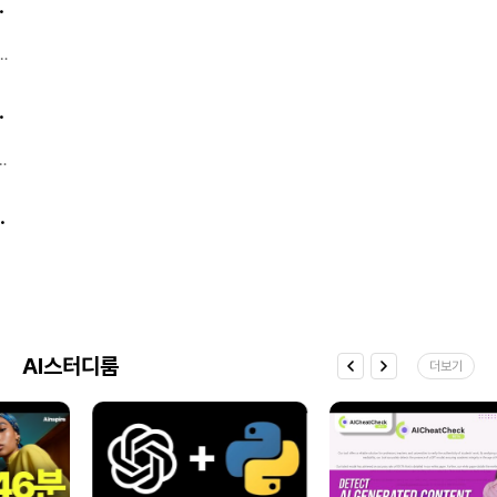
릴은 사용자 체류시간(Watch Time) 을
. 각 Lv별 커리큘럼)
힘을 추정하고, 이를 통해 붉은 행성이 어떻게
블로그에서는 썸네일로 설정된 이미지가
지킨다. 출처: Forbes Business ④ “하루
높여 알고리즘 노출에도 긍정적 영향을 줄
진화했는지 분석할 수 있는 새로운 방법이
포스트 목록에 표시되기 때문에주제와
20분만 써도 $150? — 2025년 돈 잘 버는
것으로 예상됩니다. 즉, “릴을 많이 본다 = 내
개발됐다고 우주과학매체 스페이스닷컴이
어울리는 이미지를 직접 제작하는 것이
부업 TOP 10” 마케팅 전략·리뷰 콘텐츠·AI
야
콘텐츠가 더 뜬다” 는 공식이 강화되는
최근 보도했다.브라질 캄피나스 주립대학
CTR(클릭률)을 높이는 핵심이에요. Canva
리라이팅 서비스가 상위권 Inc.가 발표한
셈입니다. 국내 반응도 ‘좋아요 폭발’ 국내
연구진이 개발한 이 기법은 모래언덕(사구)
같은 툴을 활용하면 비전공자도 쉽게
‘2025 최고 수익 부업 10가지’에 따르면,
마케터들 사이에선 벌써 “릴 시즌제 콘텐츠
표면 이미지를 분석해 각
. 각 Lv별 커리큘럼)
썸네일을 만들 수 있어요.배경색, 타이포,
가장 수익성이 높은 부업은 디지털 마케팅
,
기획 회의 들어갔다”는 말이 나옵니다. 특히
모...https://zdnet.co.kr/view/?
이미지 위치만 잘 정리해도 전문가 느낌을 낼
전략 기획, SNS 콘텐츠 대행, AI 글쓰기
브랜드 계정이나 크리에이터들이 **“하루
no=20251030104717
수 있습니다. 2. 프로필 이미지 구성 전략
리라이팅 서비스로 나타났습니다. 상위
15초짜리라도, 내 시리즈로 만들 수 있다”**
방문자가 처음 보는 블로그에서 프로필
부업자들은 하루 20~30분 투자로 최대
는 점에 열광 중이죠. 한 줄 요약 짧게 끊고,
이미지는 신뢰를 주는 중요한 요소예요.실물
$150(약 20만 원) 을 벌고 있다고 합니다.
시리즈로 묶어라. 이제 인스타 릴스는 ‘순간
사진 + 짧은 소개 글 + 표정이나 컬러에
결론: 부업도 결국은 ‘마케팅 기술’이 있는
eat. 각 Lv별 커리큘럼)
노출형’에서 ‘몰입형 콘텐츠 플랫폼’ 으로 진화
통일감을 주면 더 효과적입니다. 직접 얼굴
사람이 이긴다. 출처: Inc. Magazine ⑤
중입니다.
정
노출이 부담된다면 일러스트 프로필이나 AI
“인플루언서 91%, 수익원 5개 이상 갖고
는
메일
생성 이미지도 괜찮아요.중요한 건 '이 사람이
있다” 단일 수익모델은 위험… ‘수익 분산형
리
:
누구고 어떤 블로그를 운영하는지'가 한눈에
크리에이터’ 급증 Later 분석에 따르면,
최근
영
보여야 한다는 거예요. 3. 카테고리별 대표
인플루언서·크리에이터의 91%가 1~5개의
+
이미지 제작 카테고리별 대표 이미지는
수익원을 보유하고 있고, 그중 94%가 브랜드
블로그의 전문성과 통일감을 더해줘요.예를
협업, 71%가 자체 상품, 62%가 구독
AI스터디룸
들어 '맛집 리뷰' 카테고리는 음식 아이콘,
더보기
서비스로 수익을 얻고 있는 것으로
'꿀팁 모음'은 체크리스트 느낌의 일러스트
나타났습니다.결론: 팔로워보다 중요한 건
등으로 제작하면 좋아요. Canva에서
‘수익구조 설계 능력’. 출처: Later Blog
정
템플릿을 불러와 카테고리별 색상을
도
통일하거나,텍스트+아이콘 구성으로
바
간결하게 제작하면 블로그의 브랜딩 완성도가
게
높아집니다. ※ 작지만 중요한 팁 ✔ 썸네일