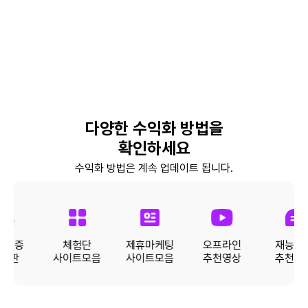
색
팁(예정) - 꾸준한 포스팅을 위한 루틴 만들기
실전
- 블로그 점검 체크리스트 제공 - 저품질
블로그 방지 팁 LEVEL 10. 수익화 완전 정복!
너
(예정) - 애드포스트 등록과 승인 조건 - 광고
수익 구조 분석 - 실제 수익 사례 소개 및 실전
색
팁
실전
너
다양한 수익화 방법을
실전
확인하세요
수익화 방법은 계속 업데이트 됩니다.
실전
익인증
체험단
제휴마케팅
오프라인
재능거
게시판
사이트모음
사이트모음
추천영상
추천영