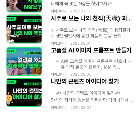
활용 STEP 1 - 블로그를 꾸미는 기술 LEVEL
나에게 꼭 맞는 N잡을 찾아보세요!
3. 스킨과 레이아웃 커스터마이징 - 인기
window.addEventListener('message',
메이크머니
2025.07.31
개
상
있는 스킨 추천 및 적용 - HTML 없이 꾸미는
function(event) { // 메시지가 내가 만든
사주로 보는 나의 천직(天職) 과 N잡 찾기
똑똑한 설정법 - 블로그 개성을 살리는
퀴즈 페이지에서 온 것인지 확인 (보안 강화)
는
색상과 레이아웃 전략 LEVEL 4. 썸네일,
if (event.origin !==
-
✨ 사주로 보는 나의 천직(天職) 과 N잡찾기
프로필, 카테고리 이미지 제작 - 무료 디자인
'https://mcmuni.com') { return; } //
✨ 생년월일시에 담긴 하늘의 뜻을 통해
툴(Canva 등)로 이미지 제작 - 사이즈
'quizFrameHeight' 라는 데이터가 있는지
당신의 재능과 길을 알려드립니다.
맞추는 법, 깔끔한 프로필 구성 팁 -
확인 if (event.data.quizFrameHeight) {
메이크머니
2025.08.01
,
카테고리별 대표 이미지 만들기 STEP 2 -
var iframe =
고품질 AI 이미지 프롬프트 만들기
콘텐츠 작성의 기술 LEVEL 5. 기본 글쓰기
document.getElementById('quiz-
로그
포맷 익히기 - 제목 짓는 요령과 키워드 삽입
iframe'); // 전달받은 높이로 아이프레임의
✨ AI로 고품질 이미지 프롬프트 만들기 ✨
- 단락 구성법 및 가독성 높이기 - 사진, 링크,
높이를 변경 iframe.style.height =
몇 가지 질문에 답하고, 상상 속
이모지 활용 팁 LEVEL 6. 수익형 블로그를
event.data.quizFrameHeight + 'px'; }
,
이미지를 만들어 줄 최고의 AI 프롬프트를
메이크머니
2025.08.05
위한 글쓰기 전략(예정) - 리뷰 글 구조 및
});
얻어보세요.
나만의 콘텐츠 아이디어 찾기
는
사례 분석 - 광고 태그 삽입 및 노출 전략 -
색
체험단/제휴 마케팅 활용법 STEP 3 - 블로그
성장 전략 LEVEL 7. 키워드 분석과 검색
✍️ 나만의 콘텐츠 아이디어 찾기✍️
최적화(SEO)(예정) - 네이버 키워드 툴
당신의 지식과 경험을 입력하면 맥머니에서
,
너
사용법 - 제목/본문/태그 최적화 실습 - 검색
학습된 AI가 맞춤형 콘텐츠 주제를
메이크머니
2025.08.04
상위 노출을 위한 포스팅 전략 LEVEL 8.
색
찾아드립니다.
이웃, 공감, 댓글을 통한 소통 강화(예정) -
이웃 관리와 이웃추가 전략 - 댓글 응대 매너
및 소통 유도 방법 - 공감/스크랩 활용으로
너
,
유입 늘리기 FINAL STEP - 실전 운영과
수익화 LEVEL 9. 블로그 운영 노하우 & 관리