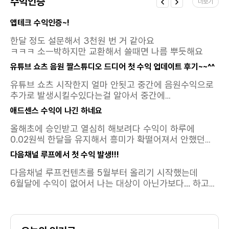
터지면 크 케파가 훨씬큰것같아서요
수익인증
더보기
앱테크 수익인증~!
한달 정도 설문해서 3천원 번 거 같아요
ㅋㅋㅋ 소ㅡ박하지만 교환해서 쓸때면 나름 뿌듯해요
유튜브 쇼츠 음원 짤스튜디오 드디어 첫 수익 업데이트 후기~~^^
유튜브 쇼츠 시작한지 얼마 안됫고 중간에 음원수익으로
추가로 발생시킬수있다는걸 알아서 중간에
추가했었는데요~~첫 수익이 드디어 찍혔네요
애드센스 수익이 나긴 하네요
ㅎ절망적인 숫자이지만... 이때 영상이 조회수가 낮아서
그런거라고 위안을 삼으며 ... 쌓이고 또 쌓이면 이 수익
올해초에 승인받고 열심히 해보려다 수익이 하루에
또한 많아지리라.. 라고 마음을 진정시키며오늘도 영상을
0.02원씩 한달을 유지해서 흥미가 확떨어져서 안했던
만들어봅니다
애드센스워프로 만들어서 했었는데 이제는 어떻게
다음채널 루프에서 첫 수익 발생!!!
만지는 지도 까먹었네요포스팅한글중에 어떤 한두개가
벌어다준 수익같은데 좀더 찾아보고..유튜브 / 애드센스
다음채널 루프컨텐츠를 5월부터 올리기 시작했는데
같이 해봐야겠네요 갑자기 생각나서 들어가봣는데
6월달에 수익이 없어서 나는 대상이 아닌가보다... 하고
이런생각지도 못한 수익이 있었다니역시 꾸준함이
있었는데오늘 수익내역이 오픈되면서 수익이
답인가 봅니다
발생했더라구요 ㅎㅎ영상 20개정도 올리고 멈췄었는데
다시 활동해야겠네요. 이정도면 짤스튜디오보다 좋은듯..