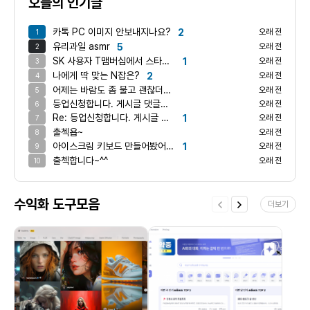
오늘의 인기글
카톡 PC 이미지 안보내지나요?
2
오래 전
1
유리과일 asmr
5
오래 전
2
SK 사용자 T맴버십에서 스타벅스쿠폰 받으셔요
1
오래 전
3
나에게 딱 맞는 N잡은?
2
오래 전
4
어제는 바람도 좀 불고 괜찮더만 오늘은 어마어마하게 덥네요 ㅋ
오래 전
5
등업신청합니다. 게시글 댓글쓰기 완료했습니다.
오래 전
6
Re: 등업신청합니다. 게시글 댓글쓰기 완료했습니다.
1
오래 전
7
출첵욥~
오래 전
8
아이스크림 키보드 만들어봤어요!
1
오래 전
9
출첵합니다~^^
오래 전
10
수익화 도구모음
더보기