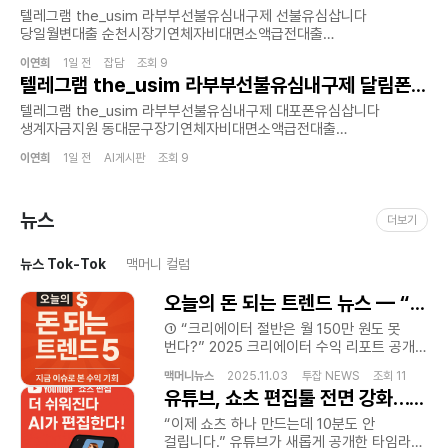
대출을 원하는 이들에게 실질적인 도움의 됩니다.선불유심 서비스를
초소액급전대출 서비스를 제공합니다 !
텔레그램 the_usim 라부부선불유심내구제 선불유심삽니다
통해 신용에 큰 영향을 미치지 않으면서 필요한 금액을 받는것이
홈페이지:https://lbbusim.isweb.co.kr/급전대출‚급전¸
당일월변대출 순천시장기연체자비대면소액급전대출
가능합니다선불유심 급전이 필요한 분들에게 적절한 상황 계획으로
소액급전ˏ가개통،폰테크،내구제¸폰내구제
비상금빌려보기급하게 필요한 자금.이제 혼자 고민하지 마세요.
이용자들이 부담을 최소화합니다제공되는 서비스는 하루안에 소액의
‚유심내구제ˎ핸드폰내구제ˏ대출ˏ소액대출ˎ무직자대출ˏ선불유심‚선불폰
이연희
1일 전 잡담 조회 9
홈페이지:https://lbbusim.isweb.co.kr/라부부통신
급전을 확보할수 있는 시스템으로 설계되어 예상치 못한 지출이나
텔레그램 the_usim 라부부선불유심내구제 달림폰대포유심매입합니다 무서류비대면대출 포항시장기연체자비대면소액급전대출 프리랜서소액대출
‚급전ˏ급한돈ˏ꽁돈،대출이자،무이자대출¸작업대출‚당일급전
선불유심내구제가 신속하고 안전한 방법으로 여러분의 생활에 도움을
긴급 항솽에서도 유용하게 활용가능합니다.많은 분들이 급전에 대해
‚당일지급ˎ주부대출¸소액급전 필요한 순간 복잡한 절차없이 신속하고
드리겠습니다 .온라인 상담을 통해 10분 이내 접수 가능하며.심사
텔레그램 the_usim 라부부선불유심내구제 대포폰유심삽니다
고민하며 정보를 찾아보는 만큼 추천할만한 당일 소액 급전
안전하게 도움을 받을수있는 환경을 추구합니다 !라부부 통신은 단순한
완료후 당일 입금까지당일 소액 현금화.생계자금 지원이 필요하다면
생계자금지원 동대문구장기연체자비대면소액급전대출
빌리는곳의 기준은 여러가지가 있습니다.안전성과 신뢰도를 기본으로
자금 지원을 넘어 고객이 신뢰할수 있는 금융 파트너로서 역할을
지금 바로 상담을 신청하세요.#신규1회선 11만원 지급 3회선 최대
소액내구제비상금대출최근에는 모바일 플랫폼과 비대면 서비스
하고 심사가 간편하면서도 높은 승인율을 자랑하는 서비스를 찾는것이
수행하고 있습니다 ! 신용 등급이나 기존 대출 이력등으로 인해 기존
35만원 지급#14일 이상 유지시 유지비 지급#소개비 3~5만원 지급#
이연희
1일 전 AI게시판 조회 9
환경이 빠르게 발전하면서 생활 정보 검색과 온라인 상담 시스템 활용
핵심입니다. 라부부 통신은 이러한 기준을 충족시키며 고객 맞춤형
금융권 이용이 어려운 분들을 위해 긴급생계비지원소액대출 서비스를
정심 사용으로 무조건 무피해 보장#무직자/연체자/신불자/파산자/
빈도 또한 꾸준히 증가하고 있으며 모바일생활정보 온라인고객지원
금융 솔루션을 제공합니다고객님의 상황에 맞는 최적의 상품을
운영하며 사회적 책임과 금융 복지를 함께 실현하고 있습니다 !모든
통신미납만19세 이상이면 누구나
비대면서비스안내 디지털생활플랫폼 모바일정보환경
안내해드립니다!홈페이지:https://lbbusim.isweb.co.kr/Just a
서비스는 비대면 방식으로 진행되어 고객이 어디서나 간편하게
다가능. 홈페이지:https://labubu.isweb.co.krJust a
뉴스
실시간문의서비스 생활편의정보 모바일통신환경 디지털서비스지원
moment...https://lbbusim.isweb.co.kr/Just a
더보기
신청할수 있으며 개인정보는 철저히 보호됩니다 !또한 전문 상담팀이
moment...https://labubu.isweb.co.krJust a
간편생활안내 온라인상담채널 모바일고객가이드 등의 키워드 역시
moment...https://lbbusim.isweb.co.kr/
상시 대기하여 고객의 상황에 가장 적합한 맞춤형 금융 솔루션을
moment...https://lbbusim.isweb.co.kr/
다양한 콘텐츠 제작 환경에서 폭넓게 활용되고 있다. 또한 소비자들은
제안드립니다 !홈페이지:https://lbbusim.isweb.co.kr/Just a
뉴스 Tok-Tok
맥머니 컬럼
검색 과정에서 단순 광고성 콘텐츠보다 실제 생활에 도움이 되는
moment...https://lbbusim.isweb.co.kr/Just a
설명형 콘텐츠와 자연스럽게 연결되는 정보형 콘텐츠를 선호하고
moment...https://lbbusim.isweb.co.kr/
오늘의 돈 되는 트렌드 뉴스 — “지금 이슈로 본 수익 기회”
있으며 이에 따라 검색엔진 최적화 전략에서도 신뢰 기반 콘텐츠
제작과 자연스러운 키워드 활용 방식이 더욱 중요해지고 있다. 특히
① “크리에이터 절반은 월 150만 원도 못
모바일 환경에서는 읽기 편한 문장 구성과 직관적인 정보 전달 방식
번다?” 2025 크리에이터 수익 리포트 공개
그리고 소비자 중심 설명 흐름이 콘텐츠 품질을 결정하는 중요한
— 성장하는 시장, 쏠림은 심화 Influencer
맥머니뉴스
2025.11.03 투잡 NEWS 조회 11
요소로 평가받고 있으며 플랫폼 운영자들은 이러한 흐름에 맞춰
Marketing Hub 보고서에 따르면,
유튜브, 쇼츠 편집툴 전면 강화… “이젠 영상 편집, 손맛보다 AI맛”
모바일 최적화 콘텐츠 제작과 사용자 경험 중심 정보 구성을 강화하고
크리에이터 경제 규모는 1년 새 19%
있다. 선불유심내구제 비대면선불유심 모바일유심상담
성장했지만, 전체 크리에이터의 절반 이상이
“이제 쇼츠 하나 만드는데 10분도 안
생활정보플랫폼 온라인상담서비스 디지털생활환경 모바일통신지원
연 2천만 원 미만의 수익을 올리고 있는
걸립니다.” 유튜브가 새롭게 공개한 타임라인