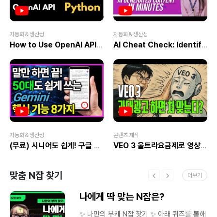
※
이미지에는 글 제목과 일치하는 키워드를
삽입해보세요. 시각적으로도 SEO에
도움돼요. ✔ 프로필 소개글은 최대한
간단하고 신뢰감을 주는 말투로! ‘광고
자동화＆생산성
자동화＆생산성
아닙니다’ 문구도 효과적이에요. ✔ 카테고리
.
How to Use OpenAI API with Python | Latest 2025 Tutorial
AI Cheat Check: Identify AI-Generated Content Easily | IPSR AcademiX
수
이미지는 너무 화려하게 꾸미기보다, 글
주제와 딱 맞는 간결한 구성으로 접근하는 게
은
좋아요. ✔ 무료 이미지
사이트는 Pexels 또는 Unsplash 활용 추천!
☆ 관련 영상 보기 네이버 블로그 썸네일
른
상
제작방법 이렇게 쉽다니 초보자분들 무조건
보세요 >> 영상 보러가기 블로그 썸네일
상
만들기, 네이버 블로그 썸네일, 블로그 썸네일
크기 >> 영상 보러가기네이버 블로그 꾸미기
고
1탄!｜블로그 명 설정 부터 프로필 등록까지
도
｜권은지 코치 #004 >> 영상 보러가기
자동화＆생산성
콘텐츠 제작
상
[네이버 블로그 커리큘럼] STEP 0 -
(무료) 시니어도 쉽게! 구글 제미나이(Gemini) 꿀기능 8가지 총정리
VEO 3 울트라요금제로 영상 만들어봤습니다
블로그의 첫걸음 LEVEL 1. 블로그 계정
만들기와 환경 세팅 - 네이버 계정 생성부터
블로그 개설까지 - 블로그 설정에서 꼭
맞춤 N잡 찾기
더보기
만져야 할 필수 항목 소개 - 모바일/PC 환경
최적화 설정법 LEVEL 2. 블로그 기본 구조
는
나에게 딱 맞는 N잡은?
이해하기 - 블로그 레이아웃의 구성 요소
(스킨, 위젯, 메뉴 등) - 기본 메뉴 추가 및
는
수정 - 방문자 수 확인 방법과 블로그 통계
✨ 나만의 부캐 N잡 찾기 ✨ 아래 퀴즈를 통해