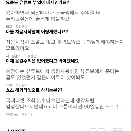
A.불법적이고 선정적인 콘텐츠 등 부정한
요즘도 유튜브 부업이 대세인가요?
방법으로 홍보하실 경우 수익금이 지급되지
않아요.
육아하면서 짬날때마다 조금씩해서 수익을 더
늘리고싶은데 좋은게 없을까요
리디
투잡문의
다들 처음시작할때 어떻게했나요?
처음시작시 포폴도 없고 경력도없으니 어떻게해야하는지
모르겠어요
시그널엠코드
투잡문의
이제 음원수익은 없어졌다고 봐야겠네요
예전에는 유튜브에서 음원사용하면 유튜브에서 준다는
글도 있었던거 같은데아무리 찾아봐도
없네요 짤스튜디오 여기가 그래도 잘쳐주는곳이였는데
다미
투잡문의
이제는 날라갔으니조회수익과 광고수익 쿠파스 수익만을
쇼츠 해외타겟으로 하시는분??
목표로 해야겠어요휴.. 밥값은나오려나 모르겠네요
국내타겟 조회수가 나오긴하는데 생각처럼
ㅋㅋㅋㅋㅋㅋㅋㅋㅋ 진짜 잡힐듯말듯
엄청잘나오지않네요ㅠ이 흐름이라면 90일동안 조회수
1000만을 무조건 못채우는 상황이라..해외로 타겟을
라티아스
투잡문의
돌려볼까 하는데 하시는분계세요?물론 해외도
쉽지않다는것은 알고있습니다..대신 해외타겟이 한번 쭉