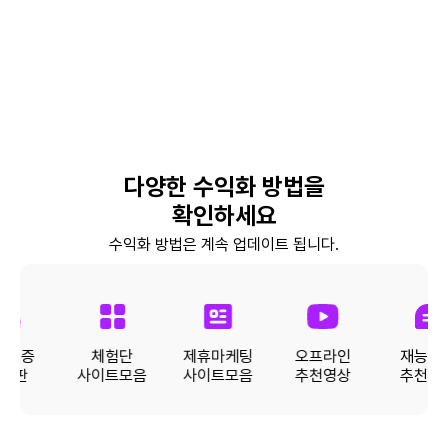
색
팁(예정) - 꾸준한 포스팅을 위한 루틴 만들기
실전
- 블로그 점검 체크리스트 제공 - 저품질
블로그 방지 팁 LEVEL 10. 수익화 완전 정복!
너
(예정) - 애드포스트 등록과 승인 조건 - 광고
수익 구조 분석 - 실제 수익 사례 소개 및 실전
색
팁
실전
너
다양한 수익화 방법을
실전
확인하세요
수익화 방법은 계속 업데이트 됩니다.
실전
익인증
체험단
제휴마케팅
오프라인
재능거
게시판
사이트모음
사이트모음
추천영상
추천영