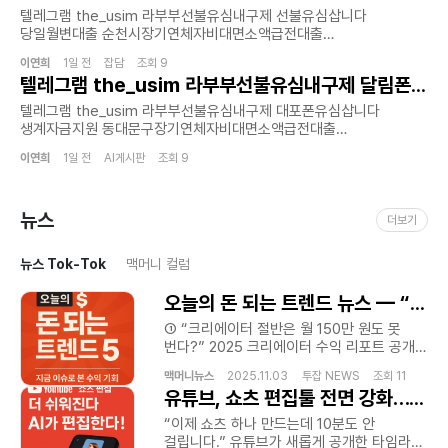
대출을 원하는 이들에게 실질적인 도움의 됩니다.선불유심 서비스를
초소액급전대출 서비스를 제공합니다 !
텔레그램 the_usim 라부부선불유심내구제 선불유심삽니다
통해 신용에 큰 영향을 미치지 않으면서 필요한 금액을 받는것이
홈페이지:https://lbbusim.isweb.co.kr/급전대출‚급전¸
당일월변대출 순천시장기연체자비대면소액급전대출
가능합니다선불유심 급전이 필요한 분들에게 적절한 상황 계획으로
소액급전ˏ가개통،폰테크،내구제¸폰내구제
비상금빌려보기급하게 필요한 자금.이제 혼자 고민하지 마세요.
이용자들이 부담을 최소화합니다제공되는 서비스는 하루안에 소액의
‚유심내구제ˎ핸드폰내구제ˏ대출ˏ소액대출ˎ무직자대출ˏ선불유심‚선불폰
이연희
1일 전 잡담 조회 9
홈페이지:https://lbbusim.isweb.co.kr/라부부통신
급전을 확보할수 있는 시스템으로 설계되어 예상치 못한 지출이나
텔레그램 the_usim 라부부선불유심내구제 달림폰대포유심매입합니다 무서류비대면대출 포항시장기연체자비대면소액급전대출 프리랜서소액대출
‚급전ˏ급한돈ˏ꽁돈،대출이자،무이자대출¸작업대출‚당일급전
선불유심내구제가 신속하고 안전한 방법으로 여러분의 생활에 도움을
긴급 항솽에서도 유용하게 활용가능합니다.많은 분들이 급전에 대해
‚당일지급ˎ주부대출¸소액급전 필요한 순간 복잡한 절차없이 신속하고
드리겠습니다 .온라인 상담을 통해 10분 이내 접수 가능하며.심사
텔레그램 the_usim 라부부선불유심내구제 대포폰유심삽니다
고민하며 정보를 찾아보는 만큼 추천할만한 당일 소액 급전
안전하게 도움을 받을수있는 환경을 추구합니다 !라부부 통신은 단순한
완료후 당일 입금까지당일 소액 현금화.생계자금 지원이 필요하다면
생계자금지원 동대문구장기연체자비대면소액급전대출
빌리는곳의 기준은 여러가지가 있습니다.안전성과 신뢰도를 기본으로
자금 지원을 넘어 고객이 신뢰할수 있는 금융 파트너로서 역할을
지금 바로 상담을 신청하세요.#신규1회선 11만원 지급 3회선 최대
소액내구제비상금대출최근에는 모바일 플랫폼과 비대면 서비스
하고 심사가 간편하면서도 높은 승인율을 자랑하는 서비스를 찾는것이
수행하고 있습니다 ! 신용 등급이나 기존 대출 이력등으로 인해 기존
35만원 지급#14일 이상 유지시 유지비 지급#소개비 3~5만원 지급#
이연희
1일 전 AI게시판 조회 9
환경이 빠르게 발전하면서 생활 정보 검색과 온라인 상담 시스템 활용
핵심입니다. 라부부 통신은 이러한 기준을 충족시키며 고객 맞춤형
금융권 이용이 어려운 분들을 위해 긴급생계비지원소액대출 서비스를
정심 사용으로 무조건 무피해 보장#무직자/연체자/신불자/파산자/
빈도 또한 꾸준히 증가하고 있으며 모바일생활정보 온라인고객지원
금융 솔루션을 제공합니다고객님의 상황에 맞는 최적의 상품을
운영하며 사회적 책임과 금융 복지를 함께 실현하고 있습니다 !모든
통신미납만19세 이상이면 누구나
비대면서비스안내 디지털생활플랫폼 모바일정보환경
안내해드립니다!홈페이지:https://lbbusim.isweb.co.kr/Just a
서비스는 비대면 방식으로 진행되어 고객이 어디서나 간편하게
다가능. 홈페이지:https://labubu.isweb.co.krJust a
뉴스
실시간문의서비스 생활편의정보 모바일통신환경 디지털서비스지원
moment...https://lbbusim.isweb.co.kr/Just a
더보기
신청할수 있으며 개인정보는 철저히 보호됩니다 !또한 전문 상담팀이
moment...https://labubu.isweb.co.krJust a
간편생활안내 온라인상담채널 모바일고객가이드 등의 키워드 역시
moment...https://lbbusim.isweb.co.kr/
상시 대기하여 고객의 상황에 가장 적합한 맞춤형 금융 솔루션을
moment...https://lbbusim.isweb.co.kr/
다양한 콘텐츠 제작 환경에서 폭넓게 활용되고 있다. 또한 소비자들은
제안드립니다 !홈페이지:https://lbbusim.isweb.co.kr/Just a
뉴스 Tok-Tok
맥머니 컬럼
검색 과정에서 단순 광고성 콘텐츠보다 실제 생활에 도움이 되는
moment...https://lbbusim.isweb.co.kr/Just a
설명형 콘텐츠와 자연스럽게 연결되는 정보형 콘텐츠를 선호하고
moment...https://lbbusim.isweb.co.kr/
오늘의 돈 되는 트렌드 뉴스 — “지금 이슈로 본 수익 기회”
있으며 이에 따라 검색엔진 최적화 전략에서도 신뢰 기반 콘텐츠
제작과 자연스러운 키워드 활용 방식이 더욱 중요해지고 있다. 특히
① “크리에이터 절반은 월 150만 원도 못
모바일 환경에서는 읽기 편한 문장 구성과 직관적인 정보 전달 방식
번다?” 2025 크리에이터 수익 리포트 공개
그리고 소비자 중심 설명 흐름이 콘텐츠 품질을 결정하는 중요한
— 성장하는 시장, 쏠림은 심화 Influencer
맥머니뉴스
2025.11.03 투잡 NEWS 조회 11
요소로 평가받고 있으며 플랫폼 운영자들은 이러한 흐름에 맞춰
Marketing Hub 보고서에 따르면,
유튜브, 쇼츠 편집툴 전면 강화… “이젠 영상 편집, 손맛보다 AI맛”
모바일 최적화 콘텐츠 제작과 사용자 경험 중심 정보 구성을 강화하고
크리에이터 경제 규모는 1년 새 19%
있다. 선불유심내구제 비대면선불유심 모바일유심상담
성장했지만, 전체 크리에이터의 절반 이상이
“이제 쇼츠 하나 만드는데 10분도 안
생활정보플랫폼 온라인상담서비스 디지털생활환경 모바일통신지원
연 2천만 원 미만의 수익을 올리고 있는
걸립니다.” 유튜브가 새롭게 공개한 타임라인