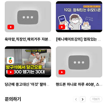
파트너는 활동 실적에 따라 상향 될 수
있어요.Q.수익이 적용되는 대상 상품의
범위는 어떻게 되나요?A.항공 포함 패키지
상품을 제외한 몽키트래블에서 서비스하는
모든 국가의 상품이 대상이에요.Q.수익 산정
기준은 어떻게 되나요?A. 링크를 클릭한 후
몽키트래블 사이트에서 7일 이내 예약 및
결제하고 이용 완료된 예약 건으로
산정됩니다.Q.수익은 어떻게 정산 받을 수
육아맘,직장인,해외거주 자본금 없이【하루 10분이면】할 수 있는 블루오션 꿀 부업
[애니메이트강의] 멈춰있는 이모티콘 만들기
있나요?A. 월간 정산 확정 후 익월 25일
이내에 원천세 공제된 금액을 계좌로 송금해
드려요. (수익 정산을 위해 신분증과 본인
명의의 국내 계좌 정보 필수 제출)정산 금액이
10만 원 미만인 경우 익월로 이월 되며
원하시는 경우 몽키트래블 포인트로 적립
받을 수 있어요.Q.우수 활동파트너는 어떻게
선정되나요?A. 몽키트래블 상품 홍보 활동에
적극적으로 참여하고 누적된 수익을 통해
판단하여 선정되어요. 자세한 기준은 추후
당근에 중고대신 '이것' 팔아서 월 순수익 2300만원 버는 30대 사장님
핸드폰 하나로 하루 40분, 스레드에 글써서 월 300 버는 30대 (직장인 부업, 초보 가능)
공지해 드릴게요.Q.여행 지원 포인트, 무료
투어 지원 등의 혜택은 어떻게 제공받을 수
있나요?A. 각종 혜택 이용 방법은 파트너가
문의하기
되신 후 파트너 활동 가이드 문서에서 확인해
더보기
보실 수 있어요.Q.그 밖에 주의 사항 있나요?