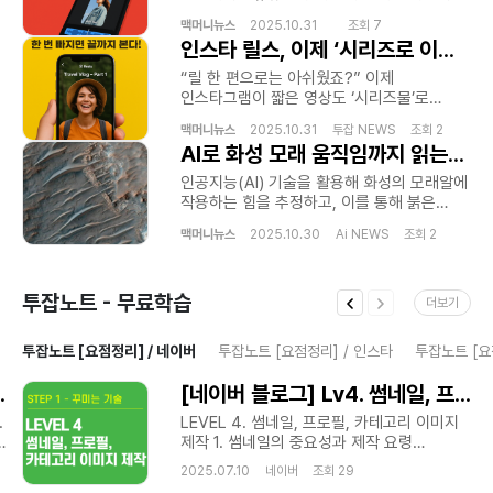
간편인증시스템 실시간고객응대 생활지원서비스 모바일서비스플랫폼
것으로 조사됐습니다. 상위 10%가 전체
기반 AI 에디터가 화제입니다. 컷 편집부터
온라인정보안내 모바일생활가이드 비대면상담환경 디지털서비스확대
수익의 대부분을 차지하면서 ‘전략형
맥머니뉴스
2025.10.31 조회 7
자막, 음악 싱크까지—이제 클릭 몇 번이면
모바일고객지원 생활편의플랫폼 등의 키워드는 디지털 시대
인스타 릴스, 이제 ‘시리즈로 이어본다’… “한 번 빠지면 끝까지 본다!”
크리에이터’와 ‘생존형 크리에이터’의
끝입니다. 쇼츠 편집툴, 드디어 ‘진짜 도구’로
소비자들의 정보 탐색 문화와 모바일 기반 서비스 산업 성장 흐름을
양극화가 본격화되는 모습입니다.결론:
진화 유튜브는 이번 업데이트를 통해 컷 편집
“릴 한 편으로는 아쉬웠죠?” 이제
설명하는 중요한 요소로 활용될 수 있으며 발표 자료에서는 이를 통해
콘텐츠 잘 만든다고 돈 버는 시대는 끝. ‘수익
(트리밍) 장면 재배열 줌·확대 이동 텍스트·
인스타그램이 짧은 영상도 ‘시리즈물’로
온라인 플랫폼 산업 발전과 소비자 중심 서비스 환경 변화 그리고
설계형 크리에이터’가 살아남는다. 출처:
음악 오버레이 자동 동기화 까지 지원하는
이어볼 수 있게 만들었습니다. 신기능 이름은
검색엔진 최적화 기반 콘텐츠 전략에 대해 종합적으로 설명할 수 있다.
InfluencerMarketingHub ② “부업 평균
‘타임라인 기반 쇼츠 에디터’ 를 선보였습니다.
맥머니뉴스
2025.10.31 투잡 NEWS 조회 2
바로 ‘Next Reel(다음 릴 보기)’ 버튼. 한 번
홈페이지:https://labubu.isweb.co.kr홈페이지:https://lbbusim.iswe
월수익 120만 원 시대… 본업보다 잘 번다?”
AI로 화성 모래 움직임까지 읽는다…행성 진화 비밀 풀릴까 [우주로 간다]
기존의 단순 ‘자르기·붙이기’ 수준을 넘어,
보면 ‘다음 화 자동 재생’ 기존에는 릴 하나가
a moment...https://lbbusim.isweb.co.kr/Just a
사이드허슬 붐, 2025년엔 더 커진다
이제는 완전한 영상 편집툴 수준으로 올라선
끝나면 전혀 다른 영상으로 넘어가 시청
​인공지능(AI) 기술을 활용해 화성의 모래알에
moment...https://labubu.isweb.co.krJust a
Hostinger 리서치에 따르면, 2024년 전
셈입니다. 틱톡식 템플릿 + 자동 비트 싱크 더
흐름이 끊겼습니다. 하지만 이번 업데이트로
작용하는 힘을 추정하고, 이를 통해 붉은
moment...https://lbbusim.isweb.co.kr/Just a
세계 부업자의 월평균 수익은 $891(약 120만
놀라운 건 음악 자동 싱크 기능. 음악의
‘1화 → 2화 → 3화’ 식으로 연결 재생이
행성이 어떻게 진화했는지 분석할 수 있는
moment...https://labubu.isweb.co.kr
원) 으로 전년 대비 상승했습니다. AI 도구,
비트에 맞춰 영상이 ‘딱딱’ 끊기며 틱톡에서
가능해졌습니다. 마치 넷플릭스처럼 “다음 화
맥머니뉴스
2025.10.30 Ai NEWS 조회 2
새로운 방법이 개발됐다고 우주과학매체
자동화 서비스, 콘텐츠 재판매 등 시간을 팔지
흔히 보던 “자동 박자 맞춤” 편집이
보기” 버튼이 생긴 셈입니다. 마케터·
스페이스닷컴이 최근 보도했다.브라질
않고 돈 버는 부업 구조가 늘어난 것이 주요
가능합니다. 게다가 AI가 추천하는 장면·자막
인플루언서에겐 ‘스토리텔링 무기’ 이 기능이
캄피나스 주립대학 연구진이 개발한 이
원인입니다.결론: ‘퇴근 후 2시간 투자’로 월
템플릿으로 초보자도 감각 있는 영상 편집을
가장 반가운 건 콘텐츠를 연속으로
투잡노트 - 무료학습
기법은 모래언덕(사구) 표면 이미지를 분석해
100만 원대 수익도 가능. 출처: Hostinger
더보기
손쉽게 완성할 수 있죠. 마케터·
소비시키고 싶은 크리에이터들입니다. 예를
각 모래알에 작용하는 힘을 추정하는 것이다.
Report ③ “부업이 인생을 바꾼다 — 이제
인플루언서에겐 ‘생산성 치트키’ 유튜브는
들어 뷰티 인플루언서는 “1일 1스킨 루틴
해당 연구는 지구물리 관련 국제학술지
‘본업의 시대’는 끝났다” Forbes가 말하는
“창작자들이 콘텐츠 제작에 더 많은 시간을
투잡노트 [요점정리] / 네이버
투잡노트 [요점정리] / 인스타
투잡노트 [요
시리즈” 맛집 유튜버는 “서울 떡볶이 투어
‘지오피지컬 리서치 레터스(Geophysical
2025년 일의 패러다임 Forbes는 2025년을
쓰도록 돕겠다”고 밝혔지만, 사실상 ‘AI가
3탄” 브랜드는 “신제품 비하인드 Part 1~3”
Research Letters)’에 발표됐다.
‘Side Hustle Renaissance(부업
대신 편집해주는 시대’ 가 열린 셈입니다.
!(Feat. 각 Lv별 커리큘럼)
[네이버 블로그] Lv4. 썸네일, 프로필, 카테고리 이미지 제작(Feat. 각 Lv별 커리큘럼)
이런 식으로 짧지만 스토리 있는 연재물을
더보기출처 : https://zdnet.co.kr/view/?
르네상스)’라 표현했습니다. AI 툴, 프리랜스
브랜드 담당자 입장에서도 광고 영상·제품
만들 수 있죠. 짧은 릴이지만, “한 번 보면
no=20251030104717AI로 화성 모래
.
LEVEL 4. 썸네일, 프로필, 카테고리 이미지
플랫폼, 개인 브랜드 시대가 맞물리며 본업·
홍보·브이로그 등 모든 짧은 영상 콘텐츠를 AI
다음 화까지 손이 가는” 중독 구조가
움직임까지 읽는다…행성 진화 비밀 풀릴까
제작 1. 썸네일의 중요성과 제작 요령
부업 경계가 사라지고, ‘프로젝트형 일’이
쇼츠 에디터로 빠르게 양산할 수 있는 길이
완성됩니다. 알고리즘에도 유리하다
[우주로 간다] - ZDNet korea인공지능(AI)
썸네일은 블로그 글의 ‘첫인상’이에요.
주류로 떠오르고 있다는 분석입니다.결론:
열렸습니다. 한 줄 요약
2025.07.10 네이버 조회 29
인스타그램 내부 관계자에 따르면, 시리즈
기술을 활용해 화성의 모래알에 작용하는
클릭률을 좌우하는 중요한 요소죠.네이버
1개의 직장보다, 3개의 수익원이 당신을