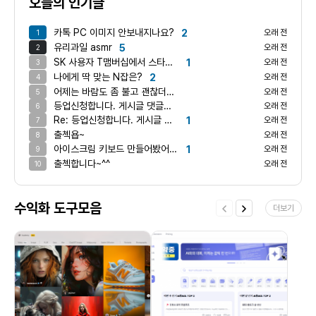
오늘의 인기글
카톡 PC 이미지 안보내지나요?
2
오래 전
1
유리과일 asmr
5
오래 전
2
SK 사용자 T맴버십에서 스타벅스쿠폰 받으셔요
1
오래 전
3
나에게 딱 맞는 N잡은?
2
오래 전
4
어제는 바람도 좀 불고 괜찮더만 오늘은 어마어마하게 덥네요 ㅋ
오래 전
5
등업신청합니다. 게시글 댓글쓰기 완료했습니다.
오래 전
6
Re: 등업신청합니다. 게시글 댓글쓰기 완료했습니다.
1
오래 전
7
출첵욥~
오래 전
8
아이스크림 키보드 만들어봤어요!
1
오래 전
9
출첵합니다~^^
오래 전
10
수익화 도구모음
더보기