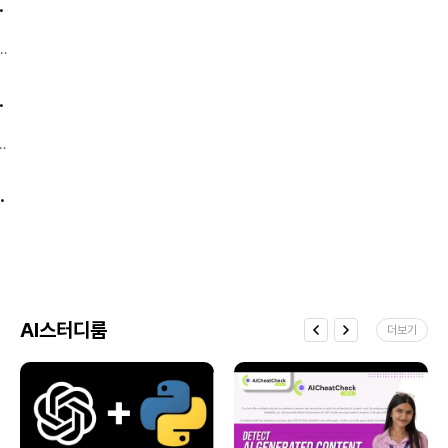
릴은 사용자 체류시간(Watch Time) 을
. 각 Lv별 커리큘럼)
힘을 추정하고, 이를 통해 붉은 행성이 어떻게
블로그에서는 썸네일로 설정된 이미지가
지킨다. 출처: Forbes Business ④ “하루
높여 알고리즘 노출에도 긍정적 영향을 줄
진화했는지 분석할 수 있는 새로운 방법이
포스트 목록에 표시되기 때문에주제와
20분만 써도 $150? — 2025년 돈 잘 버는
것으로 예상됩니다. 즉, “릴을 많이 본다 = 내
개발됐다고 우주과학매체 스페이스닷컴이
어울리는 이미지를 직접 제작하는 것이
부업 TOP 10” 마케팅 전략·리뷰 콘텐츠·AI
야
콘텐츠가 더 뜬다” 는 공식이 강화되는
최근 보도했다.브라질 캄피나스 주립대학
CTR(클릭률)을 높이는 핵심이에요. Canva
리라이팅 서비스가 상위권 Inc.가 발표한
셈입니다. 국내 반응도 ‘좋아요 폭발’ 국내
연구진이 개발한 이 기법은 모래언덕(사구)
같은 툴을 활용하면 비전공자도 쉽게
‘2025 최고 수익 부업 10가지’에 따르면,
마케터들 사이에선 벌써 “릴 시즌제 콘텐츠
표면 이미지를 분석해 각
. 각 Lv별 커리큘럼)
썸네일을 만들 수 있어요.배경색, 타이포,
가장 수익성이 높은 부업은 디지털 마케팅
,
기획 회의 들어갔다”는 말이 나옵니다. 특히
모...https://zdnet.co.kr/view/?
이미지 위치만 잘 정리해도 전문가 느낌을 낼
전략 기획, SNS 콘텐츠 대행, AI 글쓰기
브랜드 계정이나 크리에이터들이 **“하루
no=20251030104717
수 있습니다. 2. 프로필 이미지 구성 전략
리라이팅 서비스로 나타났습니다. 상위
15초짜리라도, 내 시리즈로 만들 수 있다”**
방문자가 처음 보는 블로그에서 프로필
부업자들은 하루 20~30분 투자로 최대
는 점에 열광 중이죠. 한 줄 요약 짧게 끊고,
이미지는 신뢰를 주는 중요한 요소예요.실물
$150(약 20만 원) 을 벌고 있다고 합니다.
시리즈로 묶어라. 이제 인스타 릴스는 ‘순간
사진 + 짧은 소개 글 + 표정이나 컬러에
결론: 부업도 결국은 ‘마케팅 기술’이 있는
eat. 각 Lv별 커리큘럼)
노출형’에서 ‘몰입형 콘텐츠 플랫폼’ 으로 진화
통일감을 주면 더 효과적입니다. 직접 얼굴
사람이 이긴다. 출처: Inc. Magazine ⑤
중입니다.
정
노출이 부담된다면 일러스트 프로필이나 AI
“인플루언서 91%, 수익원 5개 이상 갖고
는
메일
생성 이미지도 괜찮아요.중요한 건 '이 사람이
있다” 단일 수익모델은 위험… ‘수익 분산형
리
:
누구고 어떤 블로그를 운영하는지'가 한눈에
크리에이터’ 급증 Later 분석에 따르면,
최근
영
보여야 한다는 거예요. 3. 카테고리별 대표
인플루언서·크리에이터의 91%가 1~5개의
+
이미지 제작 카테고리별 대표 이미지는
수익원을 보유하고 있고, 그중 94%가 브랜드
블로그의 전문성과 통일감을 더해줘요.예를
협업, 71%가 자체 상품, 62%가 구독
AI스터디룸
들어 '맛집 리뷰' 카테고리는 음식 아이콘,
더보기
서비스로 수익을 얻고 있는 것으로
'꿀팁 모음'은 체크리스트 느낌의 일러스트
나타났습니다.결론: 팔로워보다 중요한 건
등으로 제작하면 좋아요. Canva에서
‘수익구조 설계 능력’. 출처: Later Blog
정
템플릿을 불러와 카테고리별 색상을
도
통일하거나,텍스트+아이콘 구성으로
바
간결하게 제작하면 블로그의 브랜딩 완성도가
게
높아집니다. ※ 작지만 중요한 팁 ✔ 썸네일