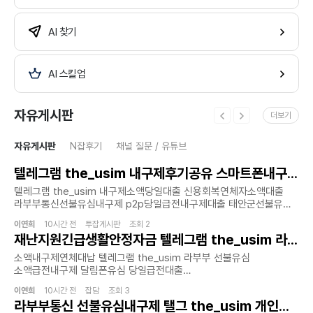
AI 찾기
AI 스킬업
자유게시판
더보기
자유게시판
N잡후기
채널 질문 / 유튜브
텔레그램 the_usim 내구제후기공유 스마트폰내구제소액대출 라부부통신선불유심내구제 만19세당일급전대출 영양군선불유심 매입문의 정식업체
텔레그램 the_usim 내구제소액당일대출 신용회복연체자소액대출
라부부통신선불유심내구제 p2p당일급전내구제대출 태안군선불유심
매입문의 정식업체갑작스럽게 필요한 자금이 생겼을때 무심사 당일
이연희
10시간 전 투잡게시판 조회 2
소액 급전을 지원하며 선불유심내구제 라부부 통신을 통해서 신뢰할수
재난지원긴급생활안정자금 텔레그램 the_usim 라부부 선불유심 소액급전내구제 내구제시세리스트 단기연체자대출가능한곳 강남구회선초과자소액대출
있는 대출 환경을 제시합니다.
홈페이지:https://lbbusim.isweb.co.kr/급전이 필요한 순간 믿을
소액내구제연체대납 텔레그램 the_usim 라부부 선불유심
만한 대출 업체를 찾는것이 중요합니다. 이런점에서 라부부 통신은
소액급전내구제 달림폰유심 당일급전대출
빠르고 간단한 절차로 지급 가능한 서비스로 안정적이고 신속한 금융
창원시회선초과자소액대출신뢰와 정직으로 함께하는 금융 파트너 -
솔루션을 제공합니다.금융 문제로 고민을 느끼는 가운데 라부부
이연희
10시간 전 잡담 조회 3
라부부 통신은 정식등록된 선불유심 내구제 정식업체로서 고객
라부부통신 선불유심내구제 탤그 the_usim 개인선불폰유심팝니다 정읍시무직자소액급전대출가능한곳 연체자가능한소액당일대출 p2p소액급전내구제
통신은 고객의 입장에서 최적화된 대출 방안을 마련하며 특히 소액
여러분의 다양한 금융 상황에 맞춘 비대면 당일소액급전 및 비대면