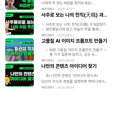
활용 STEP 1 - 블로그를 꾸미는 기술 LEVEL
나에게 꼭 맞는 N잡을 찾아보세요!
3. 스킨과 레이아웃 커스터마이징 - 인기
window.addEventListener('message',
메이크머니
2025.07.31
개
상
있는 스킨 추천 및 적용 - HTML 없이 꾸미는
function(event) { // 메시지가 내가 만든
사주로 보는 나의 천직(天職) 과 N잡 찾기
똑똑한 설정법 - 블로그 개성을 살리는
퀴즈 페이지에서 온 것인지 확인 (보안 강화)
는
색상과 레이아웃 전략 LEVEL 4. 썸네일,
if (event.origin !==
-
✨ 사주로 보는 나의 천직(天職) 과 N잡찾기
프로필, 카테고리 이미지 제작 - 무료 디자인
'https://mcmuni.com') { return; } //
✨ 생년월일시에 담긴 하늘의 뜻을 통해
툴(Canva 등)로 이미지 제작 - 사이즈
'quizFrameHeight' 라는 데이터가 있는지
당신의 재능과 길을 알려드립니다.
맞추는 법, 깔끔한 프로필 구성 팁 -
확인 if (event.data.quizFrameHeight) {
메이크머니
2025.08.01
,
카테고리별 대표 이미지 만들기 STEP 2 -
var iframe =
고품질 AI 이미지 프롬프트 만들기
콘텐츠 작성의 기술 LEVEL 5. 기본 글쓰기
document.getElementById('quiz-
로그
포맷 익히기 - 제목 짓는 요령과 키워드 삽입
iframe'); // 전달받은 높이로 아이프레임의
✨ AI로 고품질 이미지 프롬프트 만들기 ✨
- 단락 구성법 및 가독성 높이기 - 사진, 링크,
높이를 변경 iframe.style.height =
몇 가지 질문에 답하고, 상상 속
이모지 활용 팁 LEVEL 6. 수익형 블로그를
event.data.quizFrameHeight + 'px'; }
,
이미지를 만들어 줄 최고의 AI 프롬프트를
메이크머니
2025.08.05
위한 글쓰기 전략(예정) - 리뷰 글 구조 및
});
얻어보세요.
나만의 콘텐츠 아이디어 찾기
는
사례 분석 - 광고 태그 삽입 및 노출 전략 -
색
체험단/제휴 마케팅 활용법 STEP 3 - 블로그
성장 전략 LEVEL 7. 키워드 분석과 검색
✍️ 나만의 콘텐츠 아이디어 찾기✍️
최적화(SEO)(예정) - 네이버 키워드 툴
당신의 지식과 경험을 입력하면 맥머니에서
,
너
사용법 - 제목/본문/태그 최적화 실습 - 검색
학습된 AI가 맞춤형 콘텐츠 주제를
메이크머니
2025.08.04
상위 노출을 위한 포스팅 전략 LEVEL 8.
색
찾아드립니다.
이웃, 공감, 댓글을 통한 소통 강화(예정) -
이웃 관리와 이웃추가 전략 - 댓글 응대 매너
및 소통 유도 방법 - 공감/스크랩 활용으로
너
,
유입 늘리기 FINAL STEP - 실전 운영과
수익화 LEVEL 9. 블로그 운영 노하우 & 관리