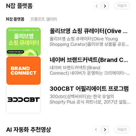
N잡 플랫폼
더보기
N잡 플랫폼
프롬프트 갤러리
삼성전자 ACE 제휴마케팅
삼성전자 ACE 파트너로 삼성전자 홈페이지
아이디만 있으면 추가정보 입력하고누구나
파트너로 활동할 수 있습니다.삼성전자 ACE
<= 클릭ACE 활동 베네핏적립
세시간전 크리에이터 모집
혜택판매금액의 3%수수료 지급ACE의
홍보로 제품이 판매되면 3% 수수료가
더 많은 수익,세시간전에서는 가능해요다양한
적립되어입력한 계좌를 통해 지급됩니다.추가
여행 제휴사와 크리에이터 양성 프로그램을
혜택+α 수수료 프로모션 운영내부 정책에
통해누구나 쉽고 빠르게 고수익 크리에이터가
따라 비정기적으로3% 이외의 추가 수수료
될 수 있도록 도와드려요세시간전 크리에이터
몽키트래블 마케팅파트너
혜택을 제공합니다.ACE 활동 방법가입부터
<- 클릭왜 세시간전 인가요? 다양한
활동까지 손쉬운 ACE, 지금 삼성전자
제휴링크를 한번에 만들고 관리할 수 있어요
여행하면서 수익창출!몽키트래블 ‘마케팅
사업자몰과 함께하세요.삼성 계정만
10개 이상의 제휴링크를 만들고 최대 10%의
파트너’가 되어 주세요!믿음직한 몽키트래블
있다면추가 정보를 입력하고ACE 가입
높은 수수료와 링크별 판매 관리를 손쉽게 할
상품을 추천해 주시면 수익이 생겨요.큰
완료삼성전자 사업자몰 제품의광고 링크나
수 있어요 제휴 링크 관리 이미지 세시간전
비용의 광고 없이 입소문 위주로 지금까지
배너를 만든 후원하는 채널에 업로드나의
고수익 크리에이터로 성장할 수 있게
꾸준히 성장해온 몽키트래블!이제 한걸음 더
홍보로 판매되면판매된 금액의 3+α%수익
도와드릴게요 주기적인 웨비나와 강의 제공을
나아가기 위해 함께 성장할 마케팅 파트너를
창출3% 이외의 추가 수수료는내부 정책에
통해 처음 시작하신분들도 고수익
AI 자동화 추천영상
모집합니다.몽키트래블을 추천해 주시는
더보기
따라 일정 및 조건이 달라질 수 있습니다.
크리에이터가 되실 수 있어요 크리에이터
고객님, 크리에이터, 인플루언서 여러분께