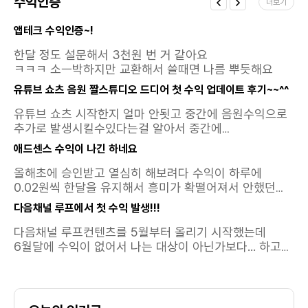
터지면 크 케파가 훨씬큰것같아서요
수익인증
더보기
앱테크 수익인증~!
한달 정도 설문해서 3천원 번 거 같아요
ㅋㅋㅋ 소ㅡ박하지만 교환해서 쓸때면 나름 뿌듯해요
유튜브 쇼츠 음원 짤스튜디오 드디어 첫 수익 업데이트 후기~~^^
유튜브 쇼츠 시작한지 얼마 안됫고 중간에 음원수익으로
추가로 발생시킬수있다는걸 알아서 중간에
추가했었는데요~~첫 수익이 드디어 찍혔네요
애드센스 수익이 나긴 하네요
ㅎ절망적인 숫자이지만... 이때 영상이 조회수가 낮아서
그런거라고 위안을 삼으며 ... 쌓이고 또 쌓이면 이 수익
올해초에 승인받고 열심히 해보려다 수익이 하루에
또한 많아지리라.. 라고 마음을 진정시키며오늘도 영상을
0.02원씩 한달을 유지해서 흥미가 확떨어져서 안했던
만들어봅니다
애드센스워프로 만들어서 했었는데 이제는 어떻게
다음채널 루프에서 첫 수익 발생!!!
만지는 지도 까먹었네요포스팅한글중에 어떤 한두개가
벌어다준 수익같은데 좀더 찾아보고..유튜브 / 애드센스
다음채널 루프컨텐츠를 5월부터 올리기 시작했는데
같이 해봐야겠네요 갑자기 생각나서 들어가봣는데
6월달에 수익이 없어서 나는 대상이 아닌가보다... 하고
이런생각지도 못한 수익이 있었다니역시 꾸준함이
있었는데오늘 수익내역이 오픈되면서 수익이
답인가 봅니다
발생했더라구요 ㅎㅎ영상 20개정도 올리고 멈췄었는데
다시 활동해야겠네요. 이정도면 짤스튜디오보다 좋은듯..