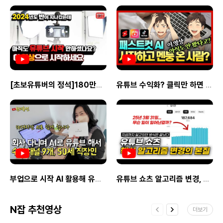
자세한 내용은 링크를 확인하세요삼성전자
성장 이미지 더 싸게 여행하고, 더 많은
수익을 나눠 드리고 싶어요.파트너
ACE <= 클릭
수익을 낼 수 있어요 세시간전에서만
신청링크 <= 클릭몽키트래블 마케팅
제공하는 쿠폰이나 프로모션을 통해 여행과
파트너가 되면 좋은 점1. 첫 콘텐츠 발행 보상
수익에 도움을 드려요세시간전
포인트 제공​2. 여행 지원금 제공3. 월간
사용법Step1제휴링크를 만들어요!
최우수 활동 파트너 보상 제공4. 몽키트래블
제휴사이트 상품페이지에서 상품
직영 투어 무료 제공5. 우수 파트너 대상 여행
링크를복사한 뒤 세시간전 스튜디오에
팸트립 제공​6. 몽키트래블 온/오프라인 행사
/creator
붙여넣으면제휴링크를 만들 수 있어요사용법
시 우선 참여 기회 제공​7. 연말 파트너의 밤
/planshop/getPlanShopDetail.do?
이미지 첫번째Step2제휴링크를 홍보해요!
행사 및 시상식 초대8. 파트너 전용 할인 쿠폰
_source올리브영
[초보유튜버의 정석]180만명이 시청한 유튜브 시작의 정석 몰아보기 | 유튜브 훈련소 베스트 콜렉션
유튜브 수익화? 클릭만 하면 끝! 상품 영상 자동 생성하는 법 패스트컷AI 상품 리뷰 영상 만들기 총정리
만든 제휴링크를 본인의 SNS 콘텐츠본문
제공9. 그 밖에 다양한 혜택 지원수익 창출
내용에 삽입하세요사용법 이미지
방법STEP 1파트너 신청STEP 2파트너 승인
두번째자세한내용은 세시간전 크리에이터 <-
및 제휴 링크 생성​STEP 3자신의 SNS
를 참고해주세요.
채널에 여행 콘텐츠와 함께 제휴 링크 업로드​
lanshop/getPlanShopDetail.do?
ut/creator네이버
STEP 4방문자가 링크를 클릭한 뒤 예약 후
ource
이용 완료​STEP 5여행 완료 후 수익 정산※
about/creator
2025년 8월까지 진행되는 제휴 마케팅 베타
프로그램이며, 이후 정식 프로그램 오픈 시
자동 연장돼요.※ 인플루언서가 아니어도
누구나 몽키트래블 마케팅 파트너가 되실 수
있어요.※ 태국, 베트남, 대만, 필리핀, 괌,
부업으로 시작 AI 활용해 유튜브 수익 채널만 9개 만든 50세 직장인
유튜브 쇼츠 알고리즘 변경, 99%가 모르는 진짜 본질을 ChatGPT로 찾아봤습니다.
사이판 여행을 좋아하시는 분이라면 더욱
환영해요.※ 참가 신청 후 1일 이내 승인 후
바로 활동하실 수 있어요.Q.수익은 얼마나
N잡 추천영상
더보기
지급 되나요?A.상품 종류와 가격에 상관없이
결제된 금액에 기본 3% 제공되며, 우수 활동