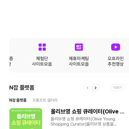
수익인증
체험단
제휴마케팅
오프라인
게시판
사이트모음
사이트모음
추천영상
N잡 플랫폼
더보기
N잡 플랫폼
프롬프트 갤러리
올리브영 쇼핑 큐레이터(Olive Young Shopping Curator)
삼성전자 ACE 제휴마케팅
삼성전자 ACE 파트너로 삼성전자 홈페이지
아이디만 있으면 추가정보 입력하고누구나