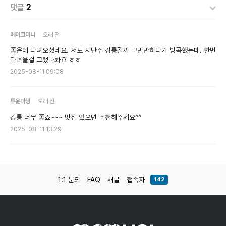
댓글
2
메이크머니
오래 전
좋은데 다녀오셨네요. 저도 지난주 강릉갈까 고민만하다가 방콕했는데. 한번
다녀올걸 그랬나봐요 ㅎㅎ
2025-08-11 09:08
투윤마밍
오래 전
강릉 너무 좋죠~~~ 맛집 있으면 추천해주세요^^
2025-08-11 13:29
1:1 문의
FAQ
새글
접속자
142