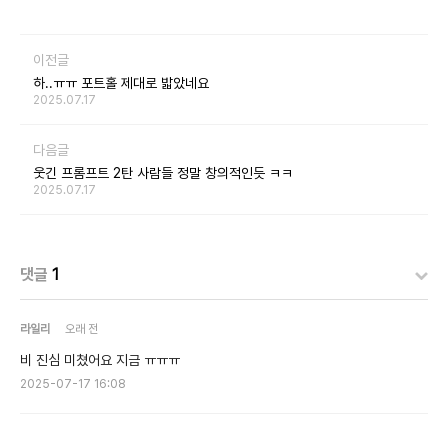
이전글
하..ㅠㅠ 포트홀 제대로 밟았네요
2025.07.17
다음글
웃긴 프롬프트 2탄 사람들 정말 창의적인듯 ㅋㅋ
2025.07.17
댓글
1
라일리
오래 전
비 진심 미쳤어요 지금 ㅠㅠㅠ
2025-07-17 16:08