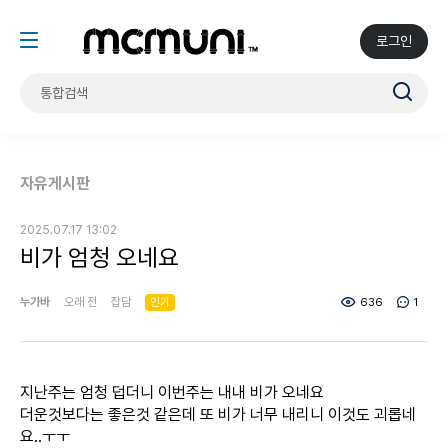
로그인
자유게시판
2025.07.17 13:02
비가 엄청 오네요
누가바
오래 전
잡담
인기
636
1
지난주는 엄청 덥더니 이번주는 내내 비가 오네요
더운것보다는 좋은것 같은데 또 비가 너무 내리니 이것도 괴롭네
요..ㅜㅜ