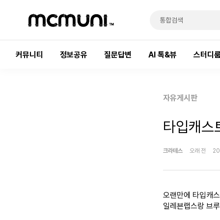
커뮤니티
정보공유
질문답변
AI 톡&뷰
스터디
자유게시판
타입캐스
크라테스
오래 전
20
오랜만에 타입캐스
일레븐랩스랑 브루