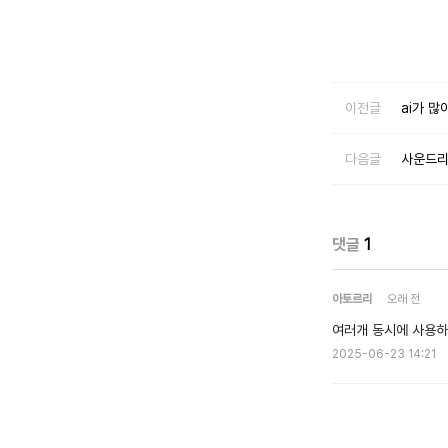
이전글
ai가 
다음글
사운드리
댓글
1
아토르리
오래 전
여러개 동시에 사용하
2025-06-23 14:21