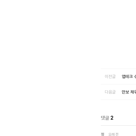
이전글
앱테크 
다음글
만보 채
댓글
2
쩡
오래 전