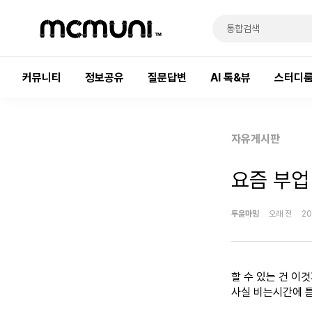
커뮤니티
정보공유
질문답변
AI 톡&뷰
스터디
자유게시판
요즘 부업
투윤마밍
오래 전
20
할 수 있는 건 이
사실 비는시간에 