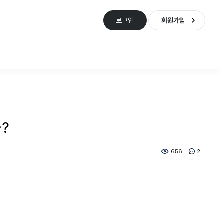
로그인
회원가입
?
656
2