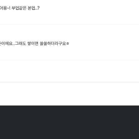
어용~! 부업같은 본업..?
준이에요..그래도 쌓이면 쏠쏠하더라구요ㅎ