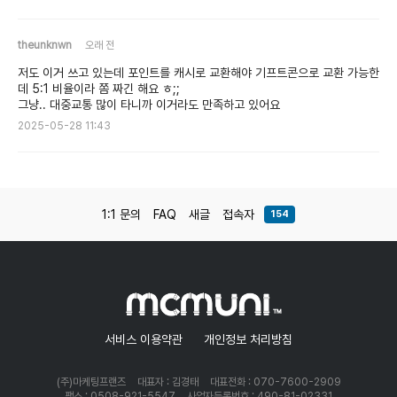
theunknwn
오래 전
저도 이거 쓰고 있는데 포인트를 캐시로 교환해야 기프트콘으로 교환 가능한
데 5:1 비율이라 쫌 짜긴 해요 ㅎ;;
그냥.. 대중교통 많이 타니까 이거라도 만족하고 있어요
2025-05-28 11:43
1:1 문의
FAQ
새글
접속자
154
서비스 이용약관
개인정보 처리방침
(주)마케팅프랜즈
대표자 : 김경태
대표전화 : 070-7600-2909
팩스 : 0508-921-5547
사업자등록번호 : 490-81-02331