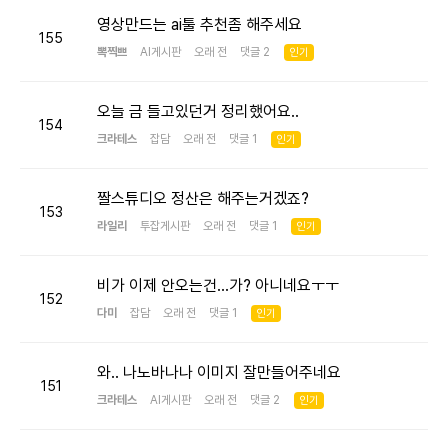
영상만드는 ai툴 추천좀 해주세요
155
뽁찍쁘
AI게시판
오래 전 댓글 2
인기
오늘 금 들고있던거 정리했어요..
154
크라테스
잡담
오래 전 댓글 1
인기
짤스튜디오 정산은 해주는거겠죠?
153
라일리
투잡게시판
오래 전 댓글 1
인기
비가 이제 안오는건...가? 아니네요ㅜㅜ
152
다미
잡담
오래 전 댓글 1
인기
와.. 나노바나나 이미지 잘만들어주네요
151
크라테스
AI게시판
오래 전 댓글 2
인기