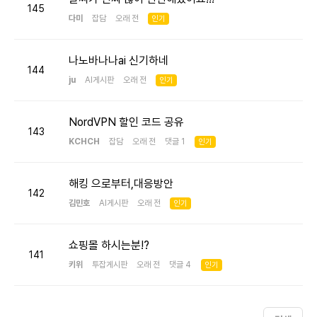
145
다미
잡담
오래 전
인기
나노바나나ai 신기하네
144
ju
AI게시판
오래 전
인기
NordVPN 할인 코드 공유
143
KCHCH
잡담
오래 전 댓글 1
인기
해킹 으로부터,대응방안
142
김민호
AI게시판
오래 전
인기
쇼핑몰 하시는분!?
141
키위
투잡게시판
오래 전 댓글 4
인기