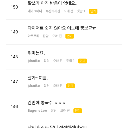
짤쓰가 아직 반응이 없네요..
150
메이크머니
투잡게시판
오래 전 댓글 1
인기
다이어트 쉽지 않아요 이노메 뚱보균ㅠ
149
아토르리
잡담
오래 전
인기
취미는요.
148
jdsnike
잡담
오래 전 댓글 1
인기
잘가~여름.
147
jdsnike
잡담
오래 전
인기
간만에 콩국수 ㅎㅎㅎ
146
EugeneLee
잡담
오래 전
인기
날씨가 진짜 많이 선선해졌어요!!!