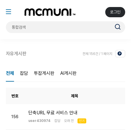
로그인
자유게시판
전체 156건 / 1 페이지
전체
잡담
투잡게시판
AI게시판
번호
제목
단축URL 무료 서비스 안내
156
user430974
잡담
오래 전
인기