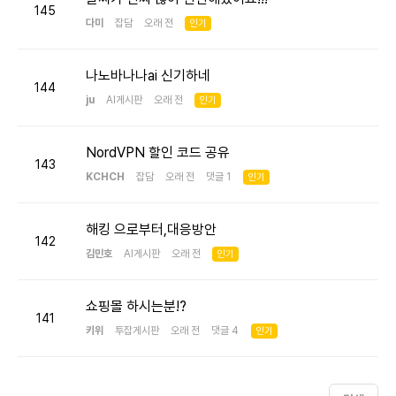
145
다미
잡담
오래 전
인기
나노바나나ai 신기하네
144
ju
AI게시판
오래 전
인기
NordVPN 할인 코드 공유
143
KCHCH
잡담
오래 전 댓글 1
인기
해킹 으로부터,대응방안
142
김민호
AI게시판
오래 전
인기
쇼핑몰 하시는분!?
141
키위
투잡게시판
오래 전 댓글 4
인기