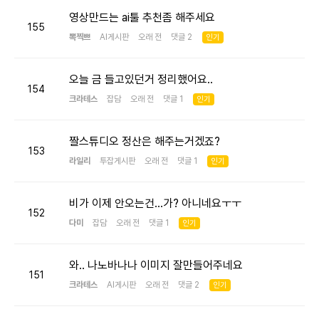
영상만드는 ai툴 추천좀 해주세요
155
뽁찍쁘
AI게시판
오래 전 댓글 2
인기
오늘 금 들고있던거 정리했어요..
154
크라테스
잡담
오래 전 댓글 1
인기
짤스튜디오 정산은 해주는거겠죠?
153
라일리
투잡게시판
오래 전 댓글 1
인기
비가 이제 안오는건...가? 아니네요ㅜㅜ
152
다미
잡담
오래 전 댓글 1
인기
와.. 나노바나나 이미지 잘만들어주네요
151
크라테스
AI게시판
오래 전 댓글 2
인기