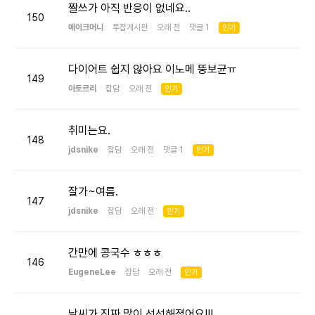
짤쓰가 아직 반응이 없네요..
150
메이크머니
투잡게시판
오래 전 댓글 1
인기
다이어트 쉽지 않아요 이노메 뚱보균ㅠ
149
아토르리
잡담
오래 전
인기
취미는요.
148
jdsnike
잡담
오래 전 댓글 1
인기
잘가~여름.
147
jdsnike
잡담
오래 전
인기
간만에 콩국수 ㅎㅎㅎ
146
EugeneLee
잡담
오래 전
인기
날씨가 진짜 많이 선선해졌어요!!!