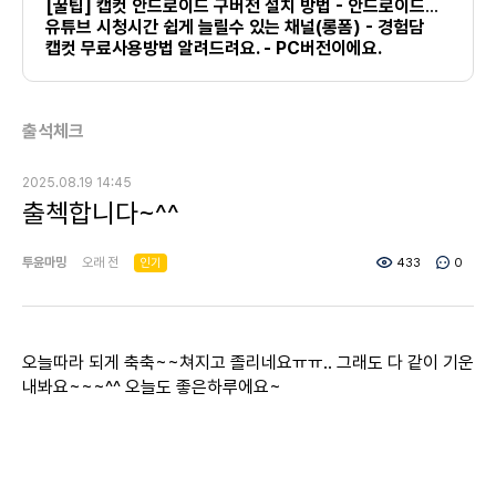
[꿀팁] 캡컷 안드로이드 구버전 설치 방법 - 안드로이드만 가능
유튜브 시청시간 쉽게 늘릴수 있는 채널(롱폼) - 경험담
캡컷 무료사용방법 알려드려요. - PC버전이에요.
출석체크
2025.08.19 14:45
출첵합니다~^^
투윤마밍
오래 전
인기
433
0
오늘따라 되게 축축~~쳐지고 졸리네요ㅠㅠ.. 그래도 다 같이 기운
내봐요~~~^^
오늘도
좋은하루에요~