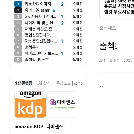
[꿀팁] 캡컷 
카톡 PC 이미지 안보내지나요?
2
오래 전
1
유튜브 시청시간 
유리과일 asmr
5
오래 전
2
캡컷 무료사용방
SK 사용자 T맴버십에서 스타벅스쿠폰 받으셔요
1
오래 전
3
나에게 딱 맞는 N잡은?
2
오래 전
4
출석체크
어제는 바람도 좀 불고 괜찮더만 오늘은 어마어마하게 덥네요 ㅋ
오래 전
5
등업신청합니다. 게시글 댓글쓰기 완료했습니다.
오래 전
6
Re: 등업신청합니다. 게시글 댓글쓰기 완료했습니다.
1
오래 전
7
출첵!
출첵욥~
오래 전
8
아이스크림 키보드 만들어봤어요!
1
오래 전
9
출첵합니다~^^
오래 전
10
소나
오래 전
2025.
N잡 플랫폼
AI 찾기
투잡노트 [요점정리]
^^
amazon KDP
디비센스
아동/완구위탁 쇼핑몰 리스트
디비리