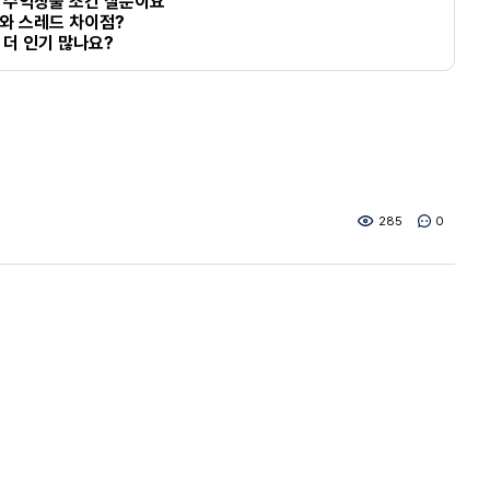
 수익창출 조건 질문이요
와 스레드 차이점?
 더 인기 많나요?
285
0
애드픽
리플알바
애디플