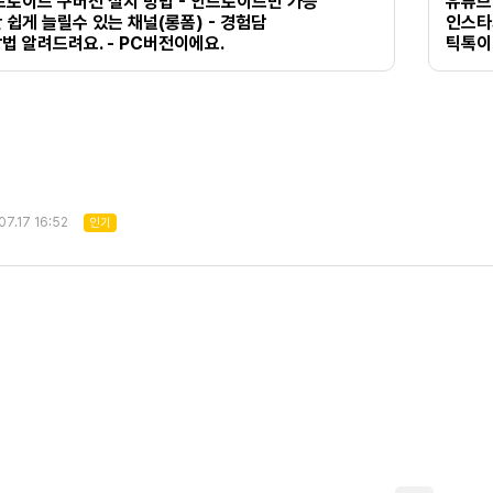
안드로이드 구버전 설치 방법 - 안드로이드만 가능
유튜브
쉽게 늘릴수 있는 채널(롱폼) - 경험담
인스타
법 알려드려요. - PC버전이에요.
틱톡이
07.17 16:52
인기
치
종합위탁 쇼핑몰 리스트
식품위탁 쇼핑몰 리스트
cpa헤븐