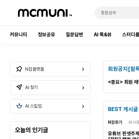
커뮤니티
정보공유
질문답변
AI 톡&뷰
스터디
회원공지[필독
N잡 플랫폼
<중요> 회원 
AI 찾기
AI 스킬업
BEST 게시글
N잡후기
AI사
오늘의 인기글
유튜브 핀셋주제