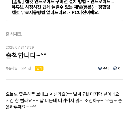
[꿀팁] 캡컷 안드로이드 구버전 설치 방법 - 안드로이드만 가능
유튜브 시청시간 쉽게 늘릴수 있는 채널(롱폼) - 경험담
캡컷 무료사용방법 알려드려요. - PC버전이에요.
출석체크
2025.07.31 13:29
출첵합니다~^^
투윤마밍
오래 전
인기
443
0
오늘도 좋은하루 보내고 계신가요?^^ 벌써 7월 마지막 날이네요
시간 참 빨라요~~ 날 더운데 더위먹지 않게 조심하구~ 오늘도
좋
은하루에요~~^^