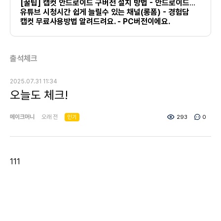
[꿀팁] 캡컷 안드로이드 구버전 설치 방법 - 안드로이드만 가능
유튜브 시청시간 쉽게 늘릴수 있는 채널(롱폼) - 경험담
캡컷 무료사용방법 알려드려요. - PC버전이에요.
출석체크
2025.07.31 11:34
오늘도 체크!
메이크머니
오래 전
인기
293
0
111