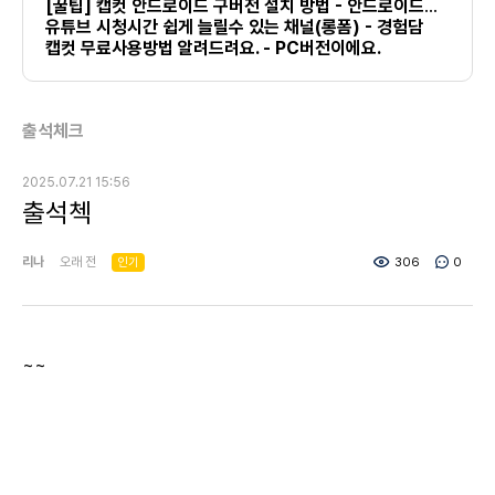
[꿀팁] 캡컷 안드로이드 구버전 설치 방법 - 안드로이드만 가능
유튜브 시청시간 쉽게 늘릴수 있는 채널(롱폼) - 경험담
캡컷 무료사용방법 알려드려요. - PC버전이에요.
출석체크
2025.07.21 15:56
출석첵
리나
오래 전
인기
306
0
~~