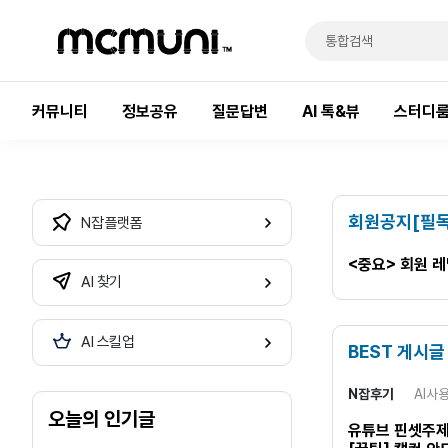
커뮤니티
정보공유
질문답변
AI 톡&뷰
스터디
회원공지[필독
N잡 플랫폼
<중요> 회원 
AI 찾기
AI 스킬업
BEST 게시글
N잡후기
AI사
오늘의 인기글
유튜브 핀셋주제