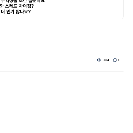
 수익창출 조건 질문이요
와 스레드 차이점?
 더 인기 많나요?
304
0
애드픽
리플알바
애디플