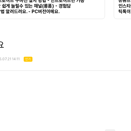
안드로이드 구버전 설치 방법 - 안드로이드만 가능
유튜브
쉽게 늘릴수 있는 채널(롱폼) - 경험담
인스타
법 알려드려요. - PC버전이에요.
틱톡이
요
.07.21 14:11
인기
치
종합위탁 쇼핑몰 리스트
식품위탁 쇼핑몰 리스트
cpa헤븐