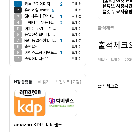
[꿀팁] 캡컷 
카톡 PC 이미지 안보내지나요?
2
오래 전
1
유튜브 시청시간 
유리과일 asmr
5
오래 전
2
캡컷 무료사용방
SK 사용자 T맴버십에서 스타벅스쿠폰 받으셔요
1
오래 전
3
나에게 딱 맞는 N잡은?
2
오래 전
4
출석체크
어제는 바람도 좀 불고 괜찮더만 오늘은 어마어마하게 덥네요 ㅋ
오래 전
5
등업신청합니다. 게시글 댓글쓰기 완료했습니다.
오래 전
6
Re: 등업신청합니다. 게시글 댓글쓰기 완료했습니다.
1
오래 전
7
출석체크
출첵욥~
오래 전
8
아이스크림 키보드 만들어봤어요!
1
오래 전
9
출첵합니다~^^
오래 전
10
레오나
오래 전
2025
N잡 플랫폼
AI 찾기
투잡노트 [요점정리]
출석체크요
amazon KDP
디비센스
아동/완구위탁 쇼핑몰 리스트
디비리